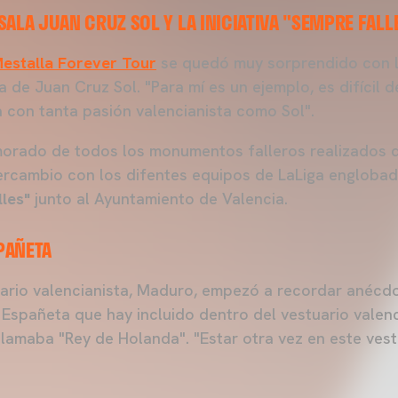
ALA JUAN CRUZ SOL Y LA INICIATIVA "SEMPRE FALL
estalla Forever Tour
se quedó muy sorprendido con l
 de Juan Cruz Sol. "Para mí es un ejemplo, es difícil 
 con tanta pasión valencianista como Sol".
rado de todos los monumentos falleros realizados d
rcambio con los difentes equipos de LaLiga englobad
les"
junto al Ayuntamiento de Valencia.
PAÑETA
uario valencianista, Maduro, empezó a recordar anécd
 Españeta que hay incluido dentro del vestuario valenc
lamaba "Rey de Holanda". "Estar otra vez en este ves