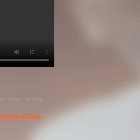
es, cada vez que
a el Camp de
la Forever Tour.