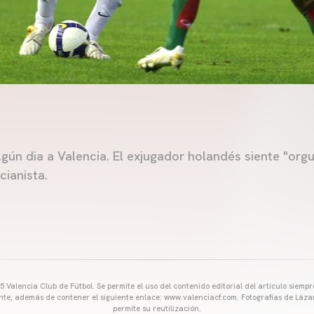
lgún dia a Valencia. El exjugador holandés siente "org
cianista.
 Valencia Club de Fútbol. Se permite el uso del contenido editorial del artículo siem
ente, además de contener el siguiente enlace: www.valenciacf.com. Fotografías de Lázar
permite su reutilización.