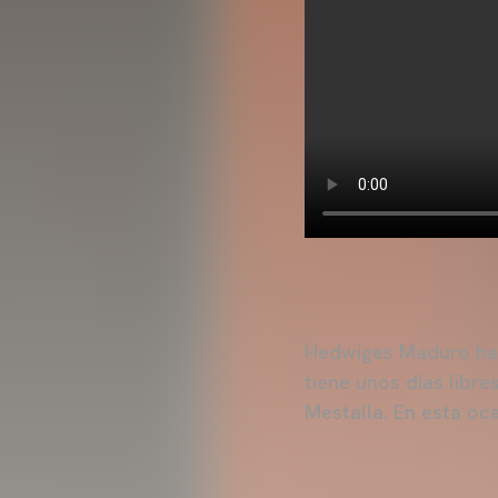
Hedwiges Maduro hac
tiene unos días libr
Mestalla. En esta oc