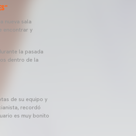
ES"
a nueva sala
de encontrar y
urante la pasada
os dentro de la
otas de su equipo y
ianista, recordó
tuario es muy bonito