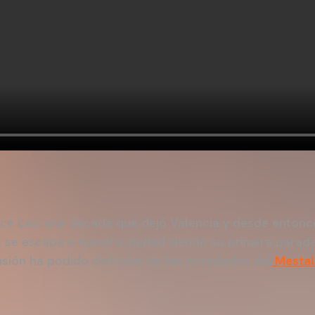
e casi una década que dejó Valencia y desde entonc
es se escapa a nuestra ciudad siendo su primera parad
asión ha podido disfrutar de las novedades del
Mestal