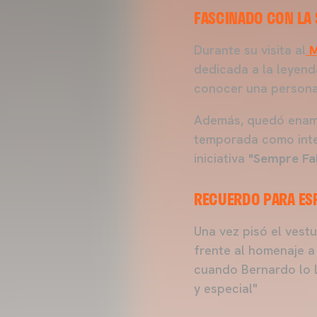
FASCINADO CON LA S
Durante su visita al
M
dedicada a la leyenda
conocer una persona
Además, quedó enamo
temporada como inte
iniciativa
"Sempre Fal
RECUERDO PARA ES
Una vez pisó el vest
frente al homenaje a
cuando Bernardo lo l
y especial"