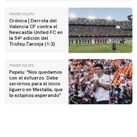
PRIMER EQUIPO
Crónica | Derrota del
Valencia CF contra el
Newcastle United FC en
la 54ª edición del
Trofeu Taronja (1-2)
08 agosto 2026
PRIMER EQUIPO
Pepelu: "Nos quedamos
con el esfuerzo. Debe
servirnos para el inicio
PRIMER EQUIPO
liguero en Mestalla, que
Las fotos del Valencia CF-Newcastle United FC
lo estamos esperando"
08 agosto 2026
08 agosto 2026