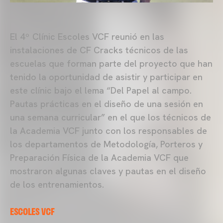
El 4º Clínic Escoles VCF reunió en las
instalaciones de CF Cracks técnicos de las
escuelas que forman parte del proyecto que han
tenido la oportunidad de asistir y participar en
este clínic bajo el lema “Del Papel al campo.
Pautas prácticas en el diseño de una sesión en
una semana curricular” en el que los técnicos de
la Academia VCF junto con los responsables de
los departamentos de Metodología, Porteros y
Preparación Física de la Academia VCF que
mostraron algunas claves y pautas en el diseño
de los entrenamientos.
ESCOLES VCF