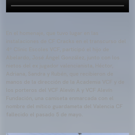
En el homenaje, que tuvo lugar en las
instalaciones de CF Cracks en el transcurso del
4º Clinic Escoles VCF, participó el hijo de
Abelardo, José Ángel González, junto con los
nietos del ex jugador valencianista, Héctor,
Adriana, Sandra y Rubén, que recibieron de
manos de la dirección de la Academia VCF y de
los porteros del VCF Alevín A y VCF Alevín
Fundación, una camiseta enmarcada con el
nombre del mítico guardameta del Valencia CF
fallecido el pasado 5 de mayo.