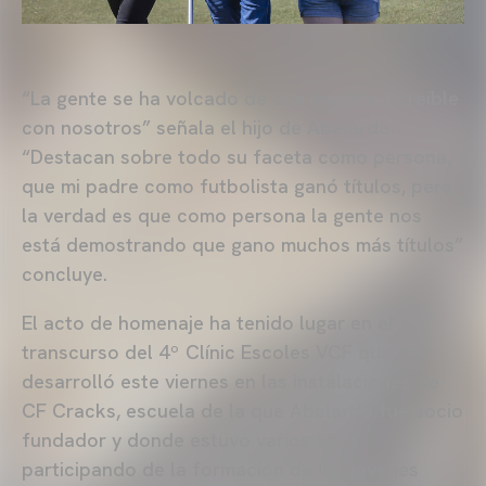
“La gente se ha volcado de una manera increíble
con nosotros” señala el hijo de Abelardo.
“Destacan sobre todo su faceta como persona,
que mi padre como futbolista ganó títulos, pero
la verdad es que como persona la gente nos
está demostrando que gano muchos más títulos”
concluye.
El acto de homenaje ha tenido lugar en el
transcurso del 4º Clínic Escoles VCF que se
desarrolló este viernes en las instalaciones de
CF Cracks, escuela de la que Abelardo fue socio
fundador y donde estuvo varios años
participando de la formación de los jóvenes