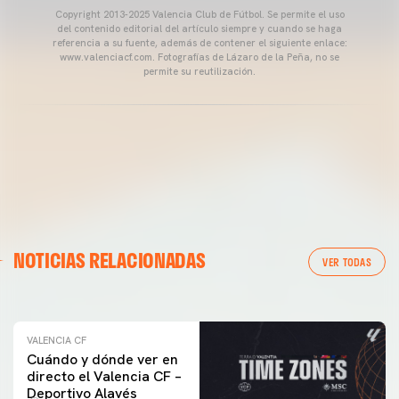
Copyright 2013-2025 Valencia Club de Fútbol. Se permite el uso
del contenido editorial del artículo siempre y cuando se haga
referencia a su fuente, además de contener el siguiente enlace:
www.valenciacf.com. Fotografías de Lázaro de la Peña, no se
permite su reutilización.
VALENCIA CF
NOTICIAS RELACIONADAS
ENTRENAMIENTO DEL VALENCIA CF 04/03/26
VER TODAS
04 marzo 2026
VALENCIA CF
Cuándo y dónde ver en
directo el Valencia CF –
Deportivo Alavés