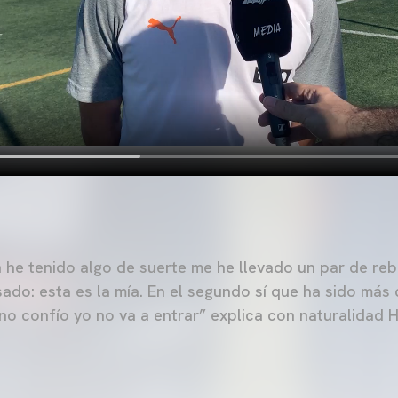
n he tenido algo de suerte me he llevado un par de re
ado: esta es la mía. En el segundo sí que ha sido más d
 no confío yo no va a entrar” explica con naturalidad