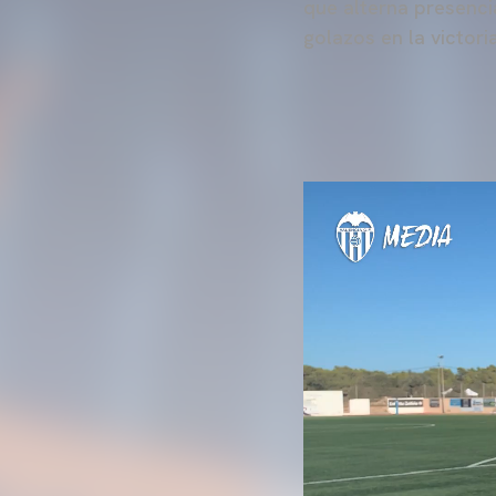
que alterna presenci
golazos en la victori