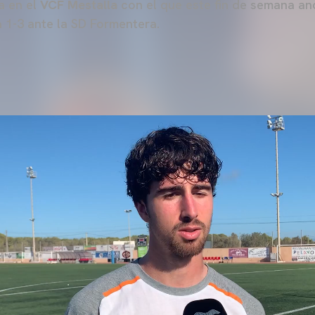
a en el
VCF Mestalla
con el que este fin de semana an
a 1-3 ante la SD Formentera.