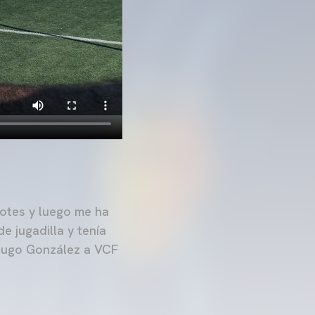
botes y luego me ha
e jugadilla y tenía
 Hugo González a VCF