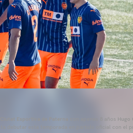
Ciutat Esportiva de Paterna
con apenas 8 años
Hugo 
ta debutar esta temporada en partido oficial con el p