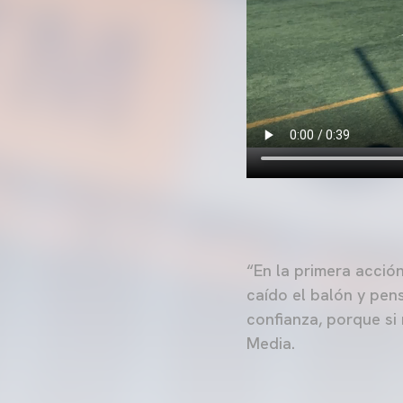
“En la primera acció
caído el balón y pens
confianza, porque si
Media.