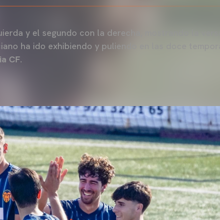
quierda y el segundo con la derecha, mostrando la vers
iano ha ido exhibiendo y puliendo en las doce tempor
ia CF
.