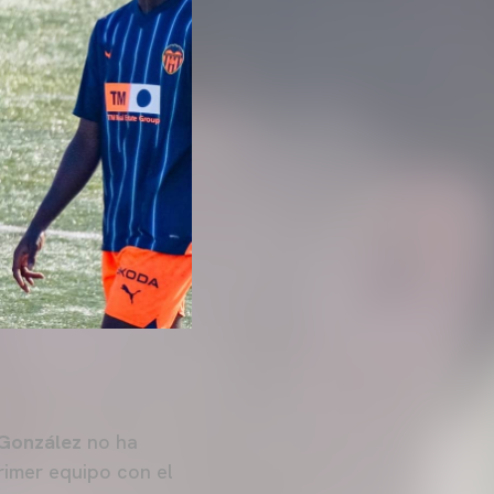
González
no ha
rimer equipo con el