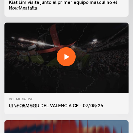
Kiat Lim visita junto al primer equipo masculino el
Nou Mestalla
07 agosto 2026
VCF MEDIA LIVE
L'INFORMATIU DEL VALENCIA CF - 07/08/26
07 agosto 2026