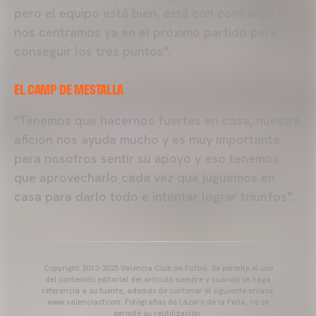
pero el equipo está bien, está con confianza y
nos centramos ya en el próximo partido para
conseguir los tres puntos".
EL CAMP DE MESTALLA
"Tenemos que hacernos fuertes en casa, nuestra
afición nos ayuda mucho y es muy importante
para nosotros sentir su apoyo y eso tenemos
que aprovecharlo cada vez que juguemos en
casa para darlo todo e intentar lograr triunfos".
Copyright 2013-2025 Valencia Club de Fútbol. Se permite el uso
del contenido editorial del artículo siempre y cuando se haga
referencia a su fuente, además de contener el siguiente enlace:
www.valenciacf.com. Fotografías de Lázaro de la Peña, no se
permite su reutilización.