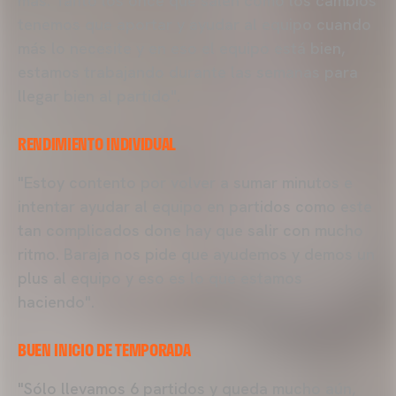
más. Tanto los once que salen como los cambios
tenemos que aportar y ayudar al equipo cuando
más lo necesite y en eso el equipo está bien,
estamos trabajando durante las semanas para
llegar bien al partido".
RENDIMIENTO INDIVIDUAL
"Estoy contento por volver a sumar minutos e
intentar ayudar al equipo en partidos como este
tan complicados done hay que salir con mucho
ritmo. Baraja nos pide que ayudemos y demos un
plus al equipo y eso es lo que estamos
haciendo".
BUEN INICIO DE TEMPORADA
"Sólo llevamos 6 partidos y queda mucho aún,