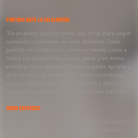
PARTIDO ANTE LA UD ALMERÍA
"Es un punto que nos tiene que servir para seguir
sumando y continuar en esta dinámica. Cada
partido es complicado, estamos viendo como a
todos los equipos les cuesta ganar y en estos
estadios fuera de casa, donde la gente aprieta y,
en este caso, el Almería que venía necesitado,
pues es importante seguir sumando y ahora,
tenemos que centrarnos en el próximo partido".
GRAN ESFUERZO
"Es lo mínimo que tenemos que hacer, dejarnos
todo en cada partido hasta que no podamos