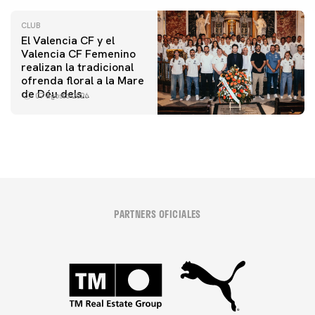
CLUB
El Valencia CF y el
Valencia CF Femenino
realizan la tradicional
ofrenda floral a la Mare
de Déu dels
07 agosto 2026
Desamparats
PARTNERS OFICIALES