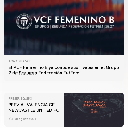
ACADEMIA VCF
PRIMER EQUIPO
El VCF Femenino B ya conoce sus rivales en el Grupo
ENTRENAMIENTO DEL VALENCIA CF 7/8/2026
2 de Segunda Federación FutFem
07 agosto 2026
07 agosto 2026
PRIMER EQUIPO
PREVIA | VALENCIA CF-
NEWCASTLE UNITED FC
08 agosto 2026