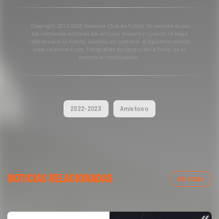
Copyright 2013-2025 Valencia Club de Fútbol. Se permite el uso
del contenido editorial del artículo siempre y cuando se haga
referencia a su fuente, además de contener el siguiente enlace:
www.valenciacf.com. Fotografías de Lázaro de la Peña, no se
permite su reutilización.
2022-2023
Amistoso
VALENCIA CF
NOTICIAS RELACIONADAS
ENTRENAMIENTO DEL VALENCIA CF 04/03/26
VER TODAS
04 marzo 2026