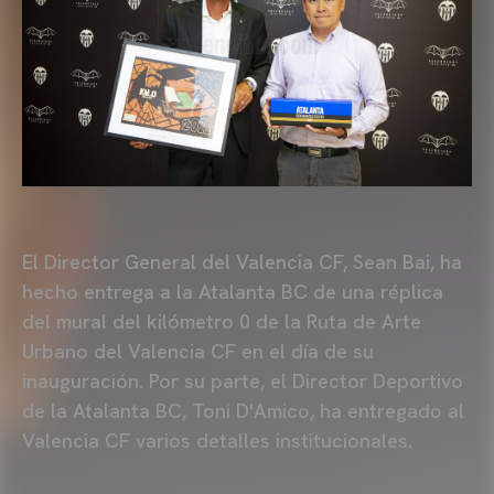
El Director General del Valencia CF, Sean Bai, ha
hecho entrega a la Atalanta BC de una réplica
del mural del kilómetro 0 de la Ruta de Arte
Urbano del Valencia CF en el día de su
inauguración. Por su parte, el Director Deportivo
de la Atalanta BC, Toni D'Amico, ha entregado al
Valencia CF varios detalles institucionales.