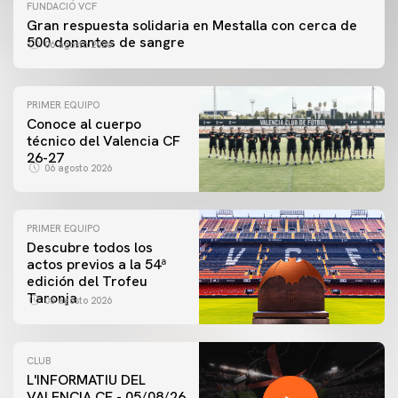
FUNDACIÓ VCF
Gran respuesta solidaria en Mestalla con cerca de
500 donantes de sangre
06 agosto 2026
PRIMER EQUIPO
Conoce al cuerpo
técnico del Valencia CF
26-27
06 agosto 2026
PRIMER EQUIPO
Descubre todos los
actos previos a la 54ª
edición del Trofeu
Taronja
06 agosto 2026
CLUB
L'INFORMATIU DEL
VALENCIA CF - 05/08/26