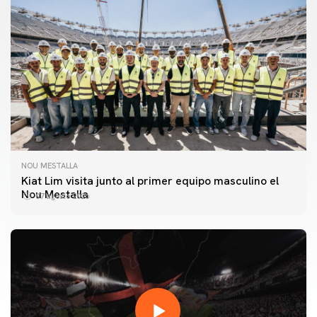
NOU MESTALLA
Kiat Lim visita junto al primer equipo masculino el
Nou Mestalla
07 agosto 2026