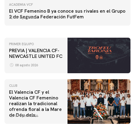
ACADEMIA VCF
PRIMER EQUIPO
El VCF Femenino B ya conoce sus rivales en el Grupo
ENTRENAMIENTO DEL VALENCIA CF 7/8/2026
2 de Segunda Federación FutFem
07 agosto 2026
07 agosto 2026
PRIMER EQUIPO
PREVIA | VALENCIA CF-
NEWCASTLE UNITED FC
08 agosto 2026
CLUB
El Valencia CF y el
Valencia CF Femenino
realizan la tradicional
ofrenda floral a la Mare
de Déu dels
07 agosto 2026
Desamparats