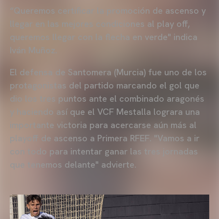
“Queremos certificar la promoción de ascenso y
llegar en las mejores condiciones al play off,
queremos llegar con la flecha en verde" indica
Iván Muñoz.
El defensa de Santomera (Murcia) fue uno de los
protagonistas del partido marcando el gol que
dio los tres puntos ante el combinado aragonés
y haciendo así que el VCF Mestalla lograra una
importante victoria para acercarse aún más al
playoff de ascenso a Primera RFEF. "Vamos a ir
con todo para intentar ganar las tres jornadas
que tenemos delante" advierte.