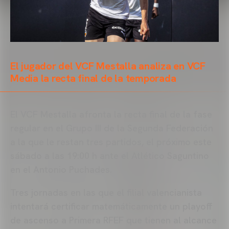
El jugador del VCF Mestalla analiza en VCF
Media la recta final de la temporada
El VCF Mestalla afronta la recta final de la fase
regular en el Grupo III de la Segunda Federación
a la que le restan tres partidos, el próximo este
sábado a las 19:00 h ante el Atlético Saguntino
en el Antonio Puchades.
Tres jornadas en las que el filial valencianista
intentará certificar matemáticamente un playoff
de ascenso a Primera RFEF que tienen al alcance