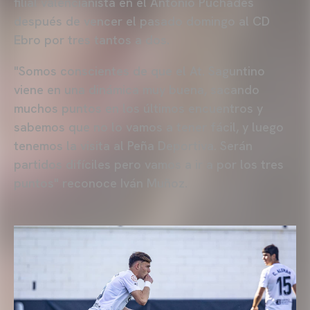
filial valencianista en el Antonio Puchades
después de vencer el pasado domingo al CD
Ebro por tres tantos a dos.
"Somos conscientes de que el At. Saguntino
viene en una dinámica muy buena, sacando
muchos puntos en los últimos encuentros y
sabemos que no lo vamos a tener fácil, y luego
tenemos la visita al Peña Deportiva. Serán
partidos difíciles pero vamos a ir a por los tres
puntos" reconoce Iván Muñoz.