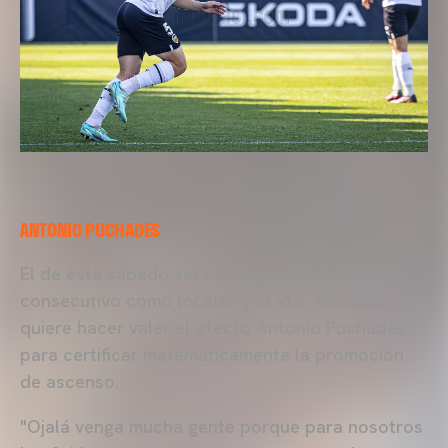
ANTONIO PUCHADES
El de este sábado será el segundo partido
consecutivo como locales y el VCF Mestalla
quiere hacer valer el efecto Antonio Puchades
para certificar matemáticamente la promoción
de ascenso.
"Ojalá venga mucha gente porque para nosotros