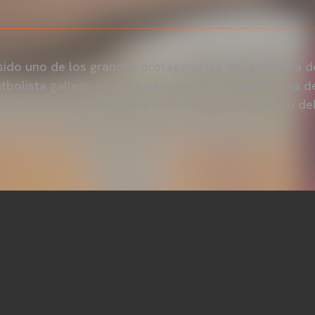
ido uno de los grandes protagonistas de la victoria d
futbolista gallego ha marcado un golazo desde fuera de
ía sus sensaciones sobre el tanto y el crecimiento d