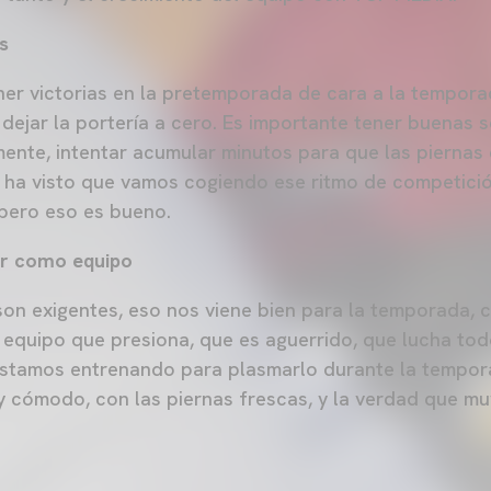
s
er victorias en la pretemporada de cara a la tempora
dejar la portería a cero. Es importante tener buenas s
ente, intentar acumular minutos para que las piernas
 ha visto que vamos cogiendo ese ritmo de competició
 pero eso es bueno.
er como equipo
on exigentes, eso nos viene bien para la temporada, 
 equipo que presiona, que es aguerrido, que lucha tod
 Estamos entrenando para plasmarlo durante la tempo
 cómodo, con las piernas frescas, y la verdad que mu