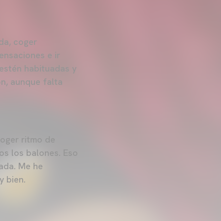
da, coger
ensaciones e ir
 estén habituadas y
n, aunque falta
coger ritmo de
os los balones. Eso
rada. Me he
y bien.