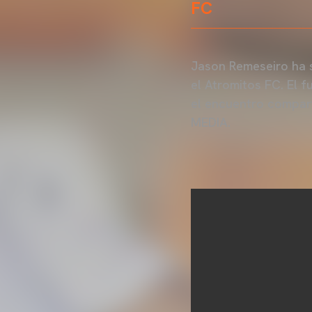
FC
Jason Remeseiro ha s
el Atromitos FC. El 
el encuentro compart
MEDIA.