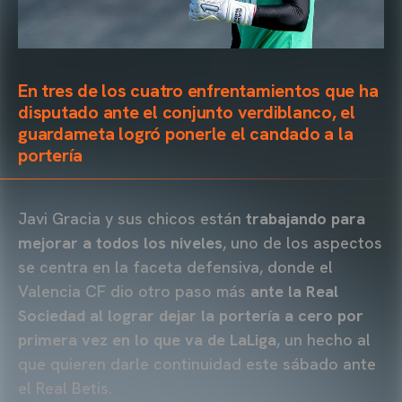
En tres de los cuatro enfrentamientos que ha
disputado ante el conjunto verdiblanco, el
guardameta logró ponerle el candado a la
portería
Javi Gracia y sus chicos están
trabajando para
mejorar a todos los niveles
, uno de los aspectos
se centra en la faceta defensiva, donde el
Valencia CF dio otro paso más
ante la Real
Sociedad al lograr dejar la portería a cero por
primera vez en lo que va de LaLiga
, un hecho al
que quieren darle continuidad este sábado ante
el Real Betis.