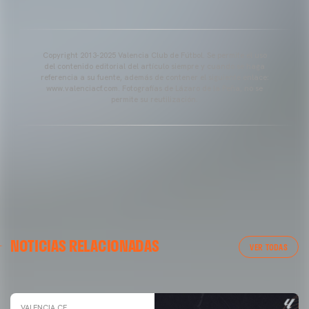
Copyright 2013-2025 Valencia Club de Fútbol. Se permite el uso
del contenido editorial del artículo siempre y cuando se haga
referencia a su fuente, además de contener el siguiente enlace:
www.valenciacf.com. Fotografías de Lázaro de la Peña, no se
permite su reutilización.
VALENCIA CF
NOTICIAS RELACIONADAS
ENTRENAMIENTO DEL VALENCIA CF 04/03/26
VER TODAS
04 marzo 2026
VALENCIA CF