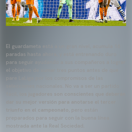
El guardameta está a un gran nivel, acumula 16
paradas hasta ahora, y está entrenando duro
para seguir ayudando a sus compañeros a lograr
el objetivo de sumar tres puntos antes de que
pare LaLiga por los compromisos de las
selecciones nacionales. No va a ser un partido
fácil,
los jugadores son conscientes que deberán
dar su mejor versión para anotarse el tercer
triunfo en el campeonato
, pero están
preparados para seguir con la buena línea
mostrada ante la Real Sociedad.