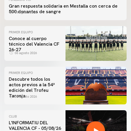
Gran respuesta solidaria en Mestalla con cerca de
500 donantes de sangre
06 agosto 2026
PRIMER EQUIPO
Conoce al cuerpo
técnico del Valencia CF
26-27
06 agosto 2026
PRIMER EQUIPO
Descubre todos los
actos previos a la 54ª
edición del Trofeu
Taronja
06 agosto 2026
CLUB
L'INFORMATIU DEL
VALENCIA CF - 05/08/26