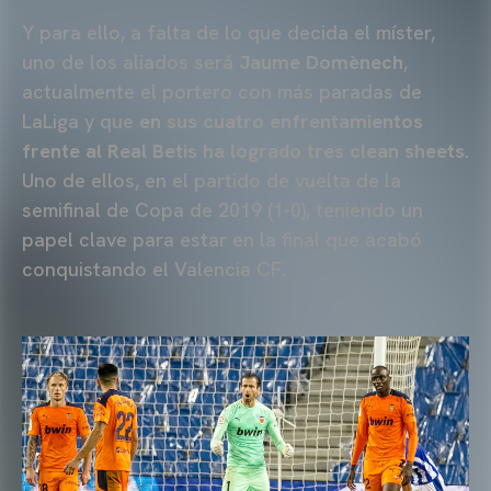
Y para ello, a falta de lo que decida el míster,
uno de los aliados será
Jaume Domènech
,
actualmente el portero con más paradas de
LaLiga y que
en sus cuatro enfrentamientos
frente al Real Betis ha logrado tres clean sheets
.
Uno de ellos, en el partido de vuelta de la
semifinal de Copa de 2019 (1-0), teniendo un
papel clave para estar en la final que acabó
conquistando el Valencia CF.