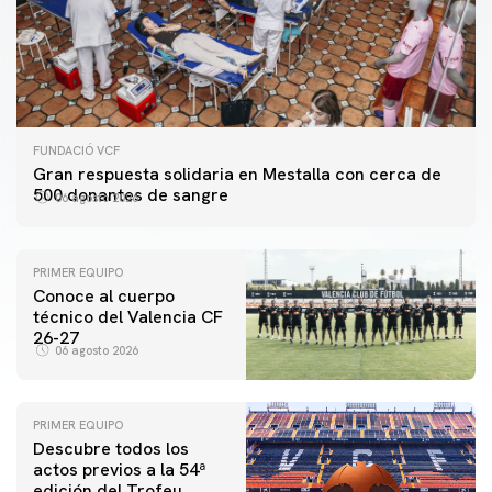
FUNDACIÓ VCF
Gran respuesta solidaria en Mestalla con cerca de
500 donantes de sangre
06 agosto 2026
PRIMER EQUIPO
Conoce al cuerpo
técnico del Valencia CF
26-27
06 agosto 2026
PRIMER EQUIPO
Descubre todos los
actos previos a la 54ª
edición del Trofeu