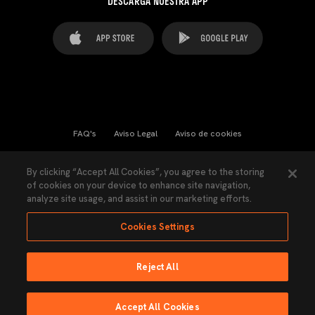
DESCARGA NUESTRA APP
FAQ's
Aviso Legal
Aviso de cookies
Cookies Settings
Contactos
Prensa
By clicking “Accept All Cookies”, you agree to the storing
of cookies on your device to enhance site navigation,
Ley Transparencia
Política de Privacidad
analyze site usage, and assist in our marketing efforts.
Accesibilidad
Cookies Settings
Reject All
Ninguna parte de esta página puede ser reproducida sin el permiso del Valencia
CF © 2026 Valencia CF.
Accept All Cookies