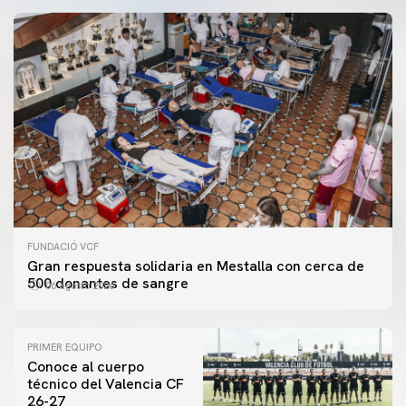
FUNDACIÓ VCF
Gran respuesta solidaria en Mestalla con cerca de
500 donantes de sangre
06 agosto 2026
PRIMER EQUIPO
Conoce al cuerpo
técnico del Valencia CF
26-27