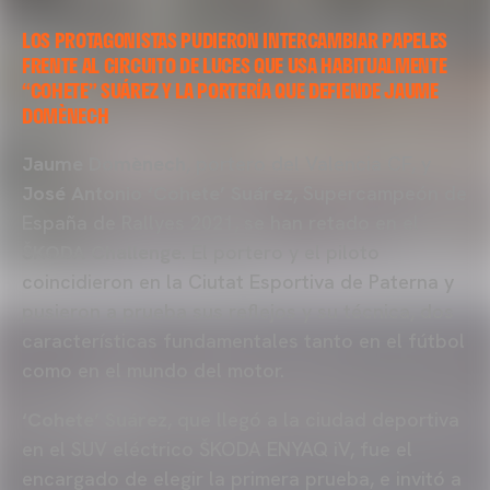
LOS PROTAGONISTAS PUDIERON INTERCAMBIAR PAPELES
FRENTE AL CIRCUITO DE LUCES QUE USA HABITUALMENTE
“COHETE” SUÁREZ Y LA PORTERÍA QUE DEFIENDE JAUME
DOMÈNECH
Jaume Domènech
, portero del Valencia CF, y
José Antonio ‘Cohete’ Suárez
, Supercampeón de
España de Rallyes 2021, se han retado en el
ŠKODA Challenge
. El portero y el piloto
coincidieron en la Ciutat Esportiva de Paterna y
pusieron a prueba sus reflejos y su técnica, dos
características fundamentales tanto en el fútbol
como en el mundo del motor.
‘Cohete’ Suárez
, que llegó a la ciudad deportiva
en el SUV eléctrico ŠKODA ENYAQ iV, fue el
encargado de elegir la primera prueba, e invitó a