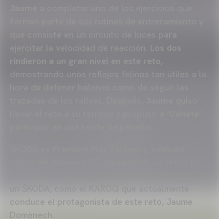
Jaume
a completar uno de los ejercicios que
forman parte de sus rutinas de entrenamiento y
que consiste en un circuito de luces para
ejercitar la velocidad de reacción.
Los dos
rindieron a un gran nivel en este reto,
demostrando unos reflejos felinos tan útiles a la
hora de detener balones como de seguir las
trazadas de los rallyes. Después,
Jaume
quiso
llevar el reto a su terreno y propuso a
‘Cohete’
participar en una tanda de penaltis.
ŠKODA es Premium Plus Partner y vehículo
oficial del Valencia CF desde 2019
. En virtud de
este acuerdo, los jugadores pueden disponer de
un ŠKODA, como el KAROQ que actualmente
conduce el protagonista de este reto, Jaume
Domènech.