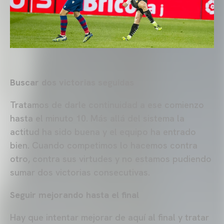
Buscar dos victorias seguidas
Tratamos de darle continuidad a ese comienzo
hasta el minuto 10. Más allá del sistema la
actitud ha sido buena y el equipo ha entrado
bien. Cuando competimos lo hacemos contra
otro, contra sus virtudes y no estamos pudiendo
sumar dos victorias consecutivas.
Seguir mejorando hasta el final
Hay que intentar mejorar de aquí al final y tratar