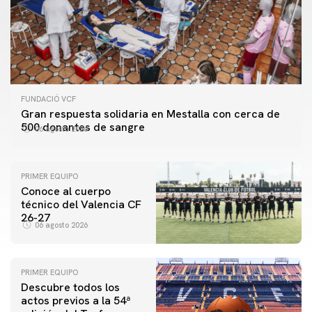
FUNDACIÓ VCF
Gran respuesta solidaria en Mestalla con cerca de
500 donantes de sangre
06 agosto 2026
PRIMER EQUIPO
Conoce al cuerpo
técnico del Valencia CF
26-27
06 agosto 2026
PRIMER EQUIPO
Descubre todos los
actos previos a la 54ª