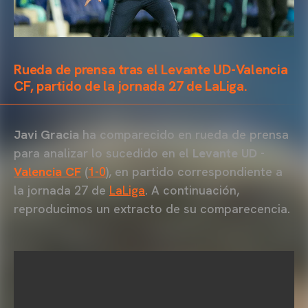
Rueda de prensa tras el Levante UD-Valencia
CF, partido de la jornada 27 de LaLiga.
Javi Gracia
ha comparecido en rueda de prensa
para analizar lo sucedido en el
Levante UD
-
Valencia CF
(
1-0
), en partido correspondiente a
la jornada 27 de
LaLiga
. A continuación,
reproducimos un extracto de su comparecencia.