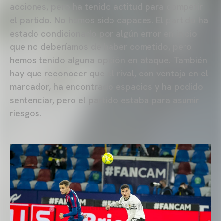
acciones, pero ha tenido actitud para competir
el partido. No hemos sido capaces. El partido ha
estado condicionado por algún error en inicio
que no deberíamos de haber cometido, pero
hemos tenido alguna opción en ataque. También
hay que reconocer que el rival, con ventaja en el
marcador, ha encontrado espacios y ha podido
sentenciar, pero el partido estaba para asumir
riesgos.