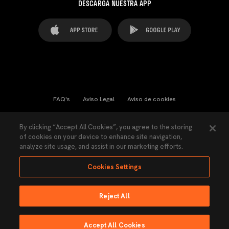
DESCARGA NUESTRA APP
FAQ's
Aviso Legal
Aviso de cookies
Cookies Settings
Contactos
Prensa
By clicking “Accept All Cookies”, you agree to the storing
of cookies on your device to enhance site navigation,
Ley Transparencia
Política de Privacidad
analyze site usage, and assist in our marketing efforts.
Accesibilidad
Cookies Settings
Reject All
Ninguna parte de esta página puede ser reproducida sin el permiso del Valencia
CF © 2026 Valencia CF.
Accept All Cookies