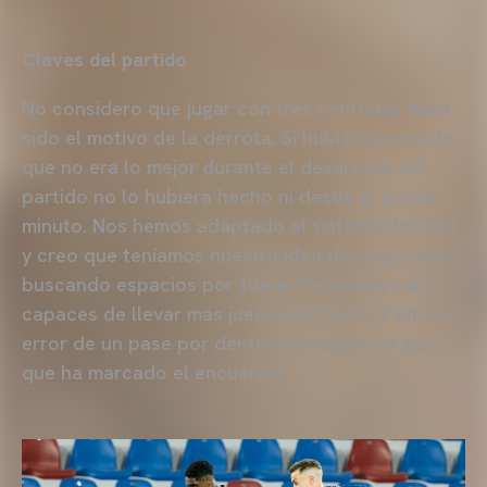
Claves del partido
No considero que jugar con tres centrales haya
sido el motivo de la derrota. Si hubiera pensado
que no era lo mejor durante el desarrollo del
partido no lo hubiera hecho ni desde el primer
minuto. Nos hemos adaptado al sistema del rival
y creo que teníamos nuestra idea de juego clara,
buscando espacios por fuera. No hemos sido
capaces de llevar más juego por fuera. Y en un
error de un pase por dentro ha llegado el gol
que ha marcado el encuentro.