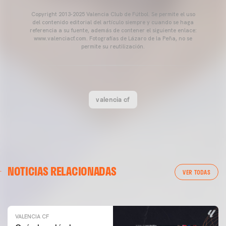
Copyright 2013-2025 Valencia Club de Fútbol. Se permite el uso
del contenido editorial del artículo siempre y cuando se haga
referencia a su fuente, además de contener el siguiente enlace:
www.valenciacf.com. Fotografías de Lázaro de la Peña, no se
permite su reutilización.
valencia cf
VALENCIA CF
NOTICIAS RELACIONADAS
ENTRENAMIENTO DEL VALENCIA CF 04/03/26
VER TODAS
04 marzo 2026
VALENCIA CF