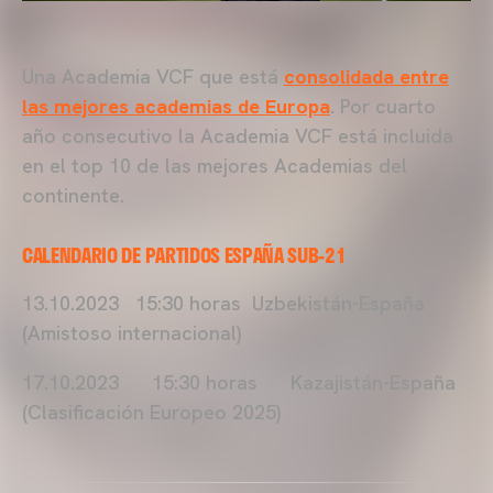
Una Academia VCF que está
consolidada entre
las mejores academias de Europa
.
Por cuarto
año consecutivo la Academia VCF está incluida
en el top 10 de las mejores Academias del
continente.
CALENDARIO DE PARTIDOS ESPAÑA SUB-21
13.10.2023 15:30 horas Uzbekistán-España
(Amistoso internacional)
17.10.2023 15:30 horas Kazajistán-España
(Clasificación Europeo 2025)