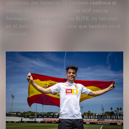
jugadores del Valencia CF también
reafirma el
trabajo del Club y su Academia VCF con la
formación de los futbolistas ÉLITE
, no tan solo
en el ámbito futbolístico, sino que también en el
personal.