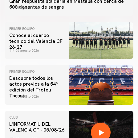
Gran respuesta solidaria en Mestalla con cerca de
500 donantes de sangre
06 agosto 2026
PRIMER EQUIPO
Conoce al cuerpo
técnico del Valencia CF
26-27
06 agosto 2026
PRIMER EQUIPO
Descubre todos los
actos previos a la 54ª
edición del Trofeu
Taronja
06 agosto 2026
CLUB
L'INFORMATIU DEL
VALENCIA CF - 05/08/26