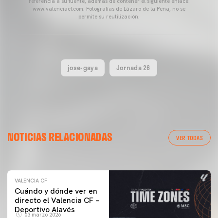
referencia a su fuente, además de contener el siguiente enlace:
www.valenciacf.com. Fotografías de Lázaro de la Peña, no se
permite su reutilización.
jose-gaya
Jornada 26
VALENCIA CF
NOTICIAS RELACIONADAS
ENTRENAMIENTO DEL VALENCIA CF 04/03/26
VER TODAS
04 marzo 2026
VALENCIA CF
Cuándo y dónde ver en
directo el Valencia CF –
Deportivo Alavés
03 marzo 2026