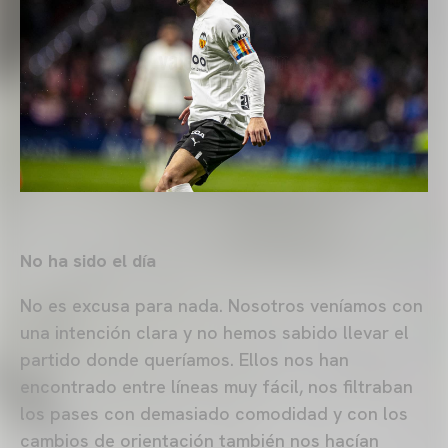
No ha sido el día
No es excusa para nada. Nosotros veníamos con
una intención clara y no hemos sabido llevar el
partido donde queríamos. Ellos nos han
encontrado entre líneas muy fácil, nos filtraban
los pases con demasiado comodidad y con los
cambios de orientación también nos hacían