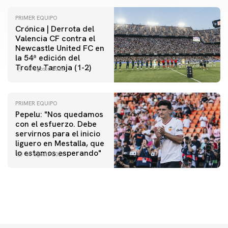
PRIMER EQUIPO
Crónica | Derrota del
Valencia CF contra el
Newcastle United FC en
la 54ª edición del
Trofeu Taronja (1-2)
08 agosto 2026
PRIMER EQUIPO
Pepelu: "Nos quedamos
con el esfuerzo. Debe
servirnos para el inicio
PRIMER EQUIPO
liguero en Mestalla, que
Las fotos del Valencia CF-Newcastle United FC
lo estamos esperando"
08 agosto 2026
08 agosto 2026