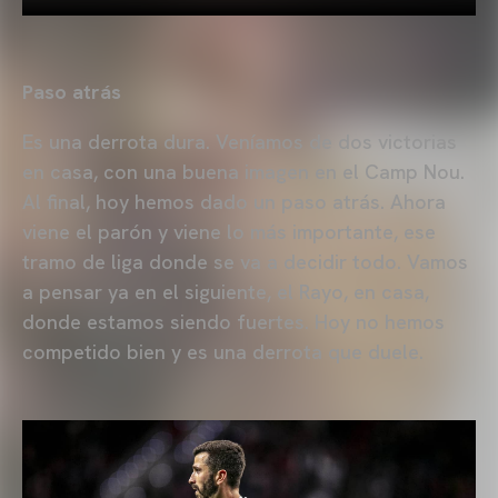
Paso atrás
Es una derrota dura. Veníamos de dos victorias
en casa, con una buena imagen en el Camp Nou.
Al final, hoy hemos dado un paso atrás. Ahora
viene el parón y viene lo más importante, ese
tramo de liga donde se va a decidir todo. Vamos
a pensar ya en el siguiente, el Rayo, en casa,
donde estamos siendo fuertes. Hoy no hemos
competido bien y es una derrota que duele.