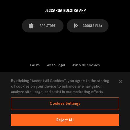
DESCARGA NUESTRA APP
FAQ's
Aviso Legal
Aviso de cookies
Cookies Settings
Contactos
Prensa
By clicking “Accept All Cookies”, you agree to the storing
of cookies on your device to enhance site navigation,
Ley Transparencia
Política de Privacidad
analyze site usage, and assist in our marketing efforts.
Accesibilidad
Cookies Settings
Reject All
Ninguna parte de esta página puede ser reproducida sin el permiso del Valencia