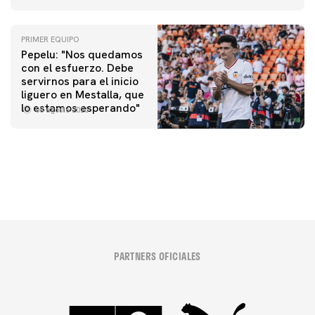
PRIMER EQUIPO
Pepelu: "Nos quedamos
con el esfuerzo. Debe
servirnos para el inicio
PRIMER EQUIPO
liguero en Mestalla, que
Las fotos del Valencia CF-Newcastle United FC
PRIMER EQUIPO
lo estamos esperando"
08 agosto 2026
MESTALLA 📍
08 agosto 2026
08 agosto 2026
PARTNERS OFICIALES