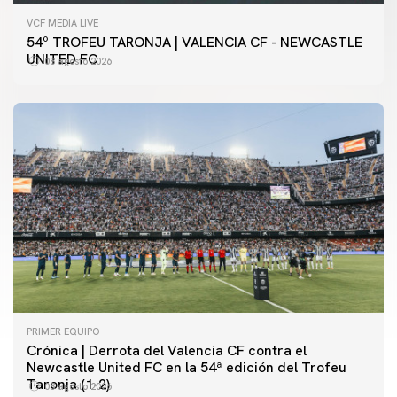
VCF MEDIA LIVE
54º TROFEU TARONJA | VALENCIA CF - NEWCASTLE
UNITED FC
08 agosto 2026
PRIMER EQUIPO
Crónica | Derrota del Valencia CF contra el
Newcastle United FC en la 54ª edición del Trofeu
Taronja (1-2)
08 agosto 2026