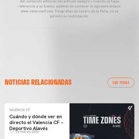
del contenido editorial del artículo siempre y cuando se haga
referencia a su fuente, además de contener el siguiente enlace:
www.valenciacf.com. Fotografías de Lázaro de la Peña, no se
permite su reutilización.
VALENCIA CF
NOTICIAS RELACIONADAS
ENTRENAMIENTO DEL VALENCIA CF 04/03/26
VER TODAS
04 marzo 2026
VALENCIA CF
Cuándo y dónde ver en
directo el Valencia CF –
Deportivo Alavés
03 marzo 2026