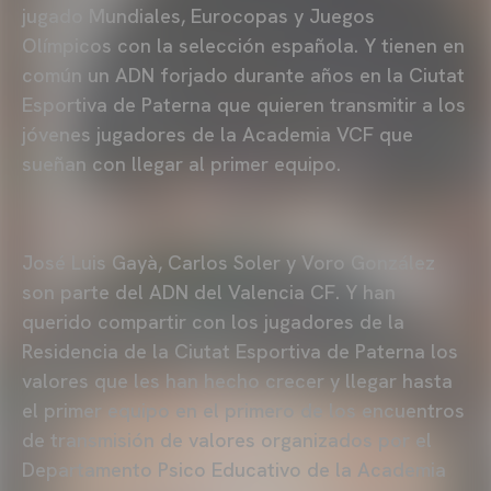
jugado Mundiales, Eurocopas y Juegos
Olímpicos con la selección española. Y tienen en
común un ADN forjado durante años en la Ciutat
Esportiva de Paterna que quieren transmitir a los
jóvenes jugadores de la Academia VCF que
sueñan con llegar al primer equipo.
José Luis Gayà, Carlos Soler y Voro González
son parte del ADN del Valencia CF. Y han
querido compartir con los jugadores de la
Residencia de la Ciutat Esportiva de Paterna los
valores que les han hecho crecer y llegar hasta
el primer equipo en el primero de los encuentros
de transmisión de valores organizados por el
Departamento Psico Educativo de la Academia