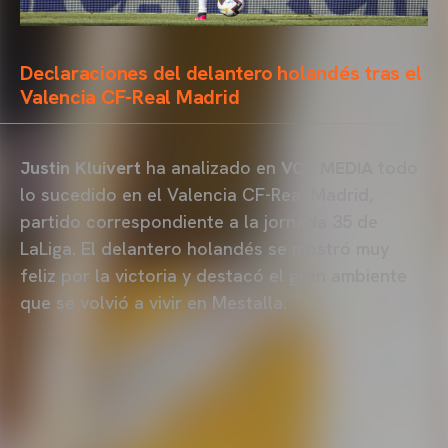
Declaraciones del delantero holandés tras el
Valencia CF-Real Madrid
Justin Kluivert
ha analizado en
VCF MEDIA
todo
lo sucedido en el Valencia CF-Real Madrid,
partido correspondiente a la jornada 35 de
LaLiga. El delantero holandés se mostró muy
feliz por la victoria y destacó el gran ambiente
que se volvió a vivir en Mestalla.