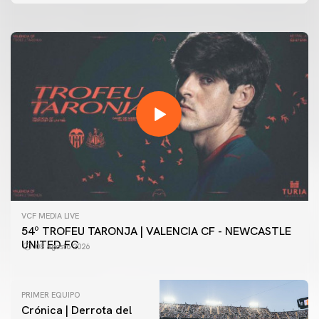
VCF MEDIA LIVE
54º TROFEU TARONJA | VALENCIA CF - NEWCASTLE
UNITED FC
08 agosto 2026
PRIMER EQUIPO
Crónica | Derrota del