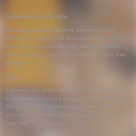
Ambientazo en Mestalla
Mira que partido. Nosotros sabemos que el
Madrid es un gran club. Necesitábamos todo y
mira hoy que guapo Mestalla otra vez. Hemos
hecho muchas cosas bien y hemos sumado tres
puntos.
Feliz
Sabemos que necesitamos esto. Si quieres ganar
estos partidos contra equipos contra el Madrid.
Estoy muy feliz con el equipo. Puedes sufrir,
pero también hemos tenido ocasiones. Estoy
muy feliz. Tres puntos.