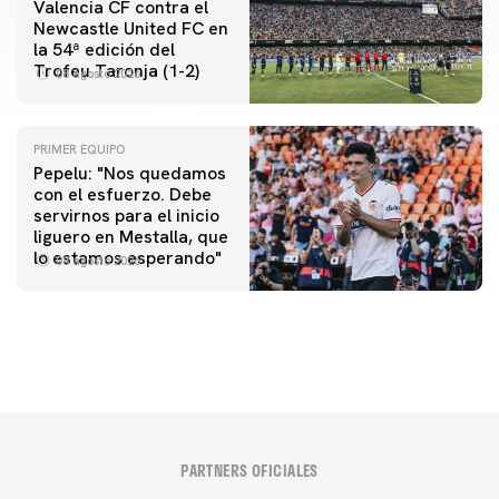
Valencia CF contra el
Newcastle United FC en
la 54ª edición del
Trofeu Taronja (1-2)
08 agosto 2026
PRIMER EQUIPO
Pepelu: "Nos quedamos
con el esfuerzo. Debe
servirnos para el inicio
PRIMER EQUIPO
liguero en Mestalla, que
Las fotos del Valencia CF-Newcastle United FC
lo estamos esperando"
08 agosto 2026
08 agosto 2026
PARTNERS OFICIALES