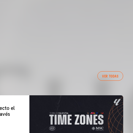
VER TODAS
ecto el
lavés