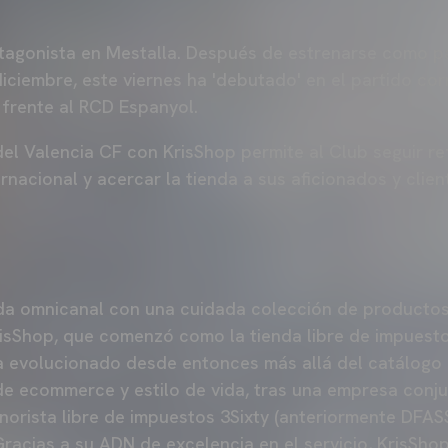
tagonista en Mestalla. Después de estrenarse como pa
iciembre, este viernes ha 'debutado' en el partido cor
 frente al RCD Espanyol.
del Valencia CF con KrisShop permite al Club seguir r
ernacional y acercar la tienda a sus aficionados y clien
nda omnicanal con una cuidada colección de productos
risShop, que comenzó como la tienda libre de impuest
ha evolucionado desde entonces más allá del catálogo
e ecommerce y estilo de vida, tras una empresa conju
minorista libre de impuestos 3Sixty (anteriormente DFA
racias a su ADN de excelencia en el servicio, KrisSh