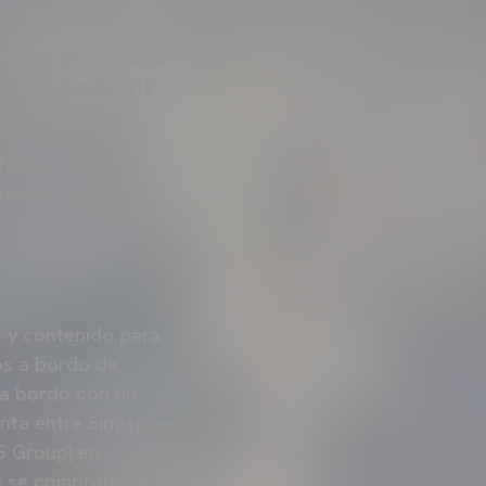
rtner del Valencia
respondiente a la
eforzando su
tes en todo el
 y contenido para
os a bordo de
 a bordo con un
nta entre Singapore
SS Group) en
op se compromete a