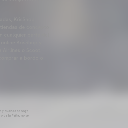
adas, KrisShop
 tiendas de concepto
n cualquier parte del
online KrisShop y
 Airlines o Scoot.
 comprar a bordo o
pre y cuando se haga
o de la Peña, no se