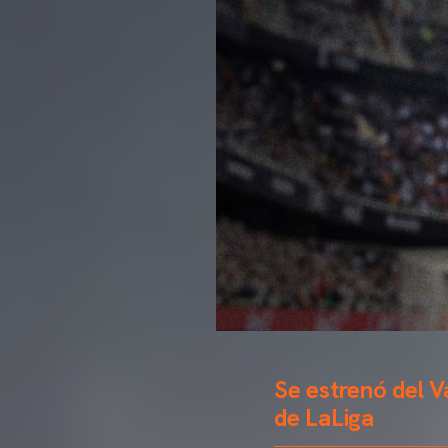
Se estrenó del V
de LaLiga