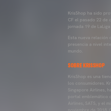
KrisShop ha sido pro
CF el pasado 22 de d
jornada 19 de LaLiga
Esta nueva relación 
presencia a nivel int
mundo.
SOBRE KRISSHOP
KrisShop es una tie
los consumidores. K
Singapore Airlines, 
portal emblemático d
Airlines, SATS, y el 
noviembre de 2018. G