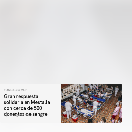
FUNDACIÓ VCF
Gran respuesta
solidaria en Mestalla
con cerca de 500
donantes de sangre
06 agosto 2026