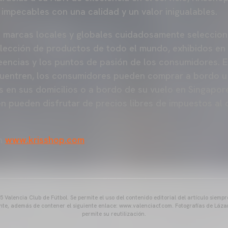
 impecables con una calidad y un valor inigualables.
e marcas locales y globales cuidadosamente seleccion
elección de productos de todo el mundo, exhibidos en
eencias y los puntos de pasión de los consumidores. E
entren, los consumidores pueden comprar a bordo u 
 en sus domicilios o a bordo de su vuelo en Singapore
n pueden disfrutar de precios libres de impuestos al
ón
www.krisshop.com
 Valencia Club de Fútbol. Se permite el uso del contenido editorial del artículo siem
ente, además de contener el siguiente enlace: www.valenciacf.com. Fotografías de Lázar
permite su reutilización.