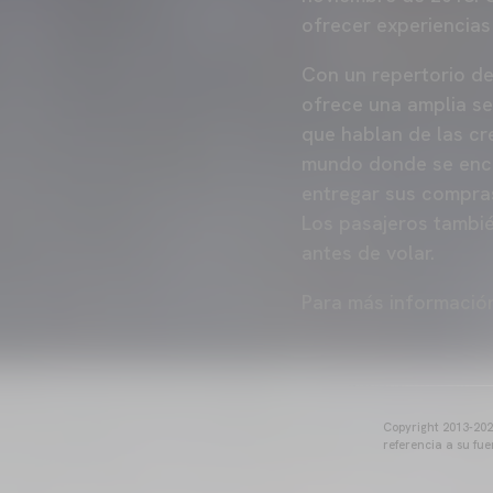
ofrecer experiencias
Con un repertorio d
ofrece una amplia s
que hablan de las cr
mundo donde se encu
entregar sus compras
Los pasajeros tambié
antes de volar.
Para más informaci
Copyright 2013-2025
referencia a su fu