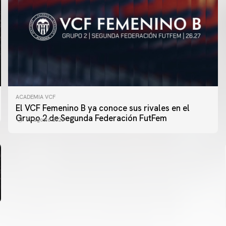
ACADEMIA VCF
PRIMER EQUIPO
El VCF Femenino B ya conoce sus rivales en el
ENTRENAMIENTO DEL VALENCIA CF 6/8/2026
Grupo 2 de Segunda Federación FutFem
07 agosto 2026
06 agosto 2026