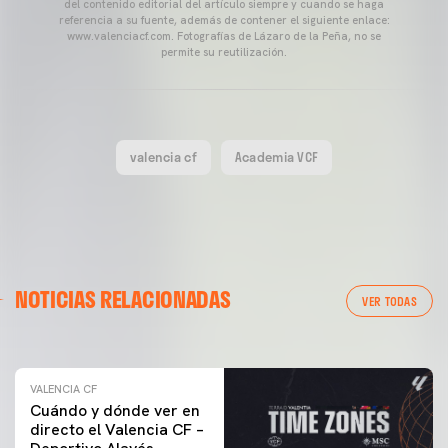
del contenido editorial del artículo siempre y cuando se haga
referencia a su fuente, además de contener el siguiente enlace:
www.valenciacf.com. Fotografías de Lázaro de la Peña, no se
permite su reutilización.
valencia cf
Academia VCF
VALENCIA CF
NOTICIAS RELACIONADAS
ENTRENAMIENTO DEL VALENCIA CF 04/03/26
VER TODAS
04 marzo 2026
VALENCIA CF
Cuándo y dónde ver en
directo el Valencia CF –