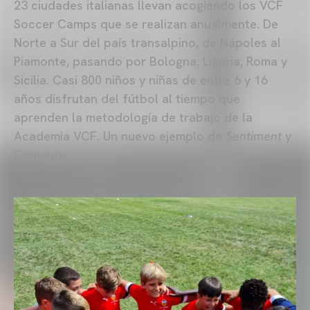
23 ciudades italianas llevan acogiendo los VCF
Soccer Camps que se realizan anualmente. De
Norte a Sur del país transalpino, de Nápoles al
Piamonte, pasando por Bologna, Liguria, Roma y
Sicilia. Casi 800 niños y niñas de entre 6 y 16
años disfrutan del fútbol al tiempo que
aprenden la metodología de trabajo de la
Academia VCF. Un nuevo ejemplo de
Sentiment
y
Gemanor
.