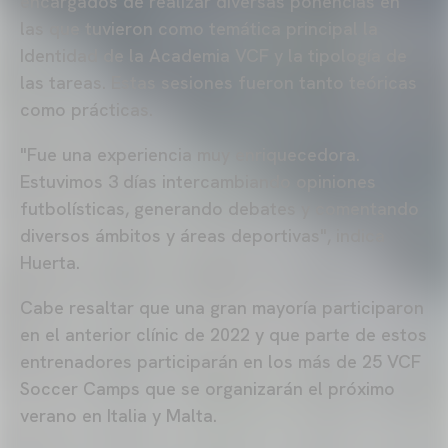
encargados de realizar diversas ponencias en
las que tuvieron como temática principal la
Identidad de la Academia VCF y la tipología de
las tareas. Estas sesiones fueron tanto teóricas
como prácticas.
"Fue una experiencia muy enriquecedora.
Estuvimos 3 días intercambiando opiniones
futbolísticas, generando debates y comentando
diversos ámbitos y áreas deportivas", indica
Huerta.
Cabe resaltar que una gran mayoría participaron
en el anterior clínic de 2022 y que parte de estos
entrenadores participarán en los más de 25 VCF
Soccer Camps que se organizarán el próximo
verano en Italia y Malta.