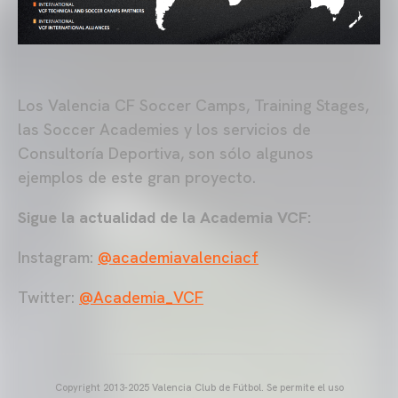
Los Valencia CF Soccer Camps, Training Stages,
las Soccer Academies y los servicios de
Consultoría Deportiva, son sólo algunos
ejemplos de este gran proyecto.
Sigue la actualidad de la Academia VCF:
Instagram:
@academiavalenciacf
Twitter:
@Academia_VCF
Copyright 2013-2025 Valencia Club de Fútbol. Se permite el uso