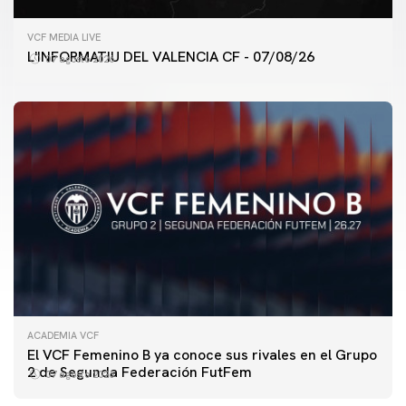
VCF MEDIA LIVE
L'INFORMATIU DEL VALENCIA CF - 07/08/26
07 agosto 2026
ACADEMIA VCF
PRIMER EQUIPO
El VCF Femenino B ya conoce sus rivales en el Grupo
ENTRENAMIENTO DEL VALENCIA CF 7/8/2026
2 de Segunda Federación FutFem
07 agosto 2026
07 agosto 2026