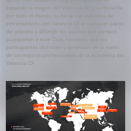
expandir la imagen del Valencia CF y su filosofía
por todo el mundo, es llevar los métodos de
entrenamiento del Valencia CF a cualquier parte
del planeta y difundir los valores que siempre
acompañan a este Club, haciendo que los
participantes disfruten y aprendan de la mano
de los mejores profesionales de la Academia del
Valencia CF.