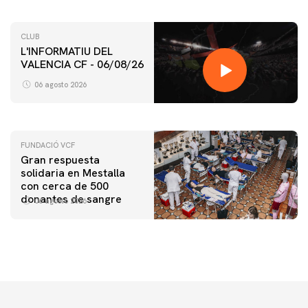
CLUB
L'INFORMATIU DEL
VALENCIA CF - 06/08/26
PRIMER EQUIPO
ENTRENAMIENTO DEL VALENCIA CF 6/8/2026
06 agosto 2026
06 agosto 2026
FUNDACIÓ VCF
Gran respuesta
solidaria en Mestalla
con cerca de 500
donantes de sangre
06 agosto 2026