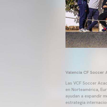
Valencia CF Soccer
Las VCF Soccer Acad
en Norteamérica, Eu
ayudan a expandir mu
estrategia internaci