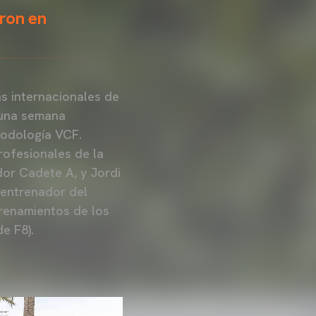
eron en
s internacionales de
 una semana
todología VCF.
ofesionales de la
or Cadete A, y Jordi
 entrenador del
trenamientos de los
e F8).