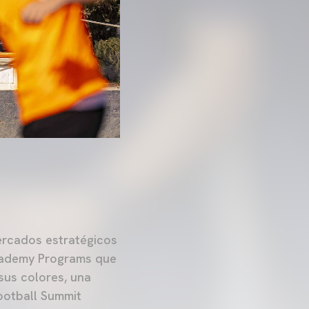
ercados estratégicos
Academy Programs que
sus colores, una
Football Summit