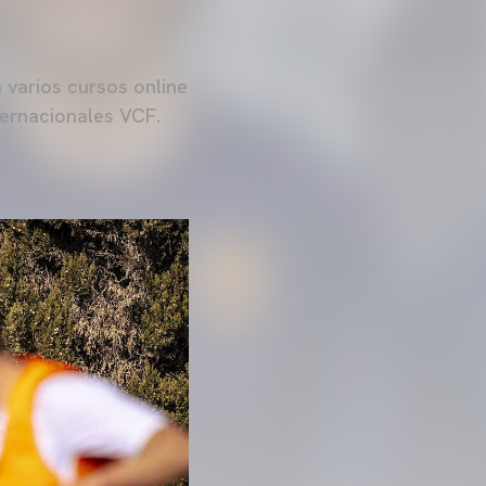
 varios cursos online
ternacionales VCF.