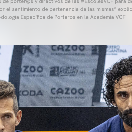
 de porter@s y directivos de las #EscolesVCF para d
or el sentimiento de pertenencia de las mismas” explic
dología Específica de Porteros en la Academia VCF