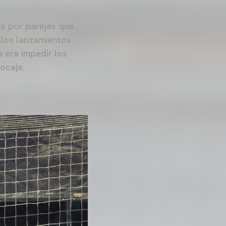
os por parejas que
 los lanzamientos
 era impedir los
locaje.