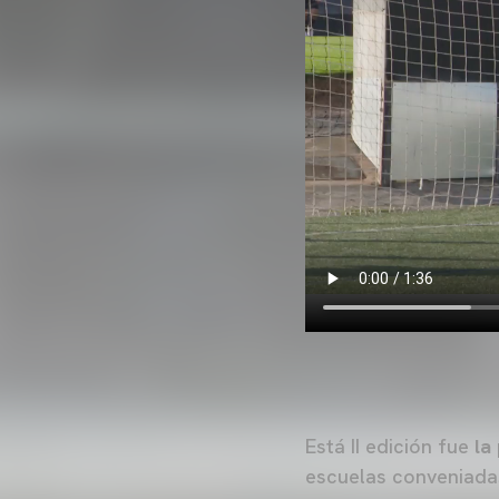
Está II edición fue
la
escuelas conveniada