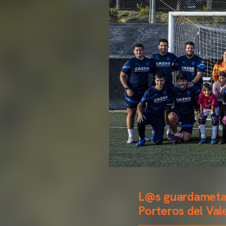
L@s guardametas 
Porteros del Val