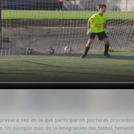
 primera vez en la que participaron porteras
procedent
s. Un ejemplo más de la
integración del fútbol femeni