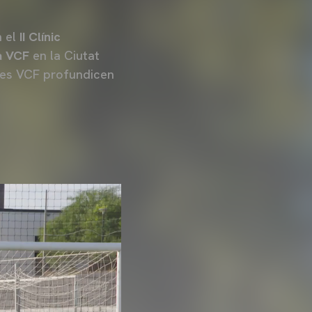
n el
II Clínic
a VCF
en la Ciutat
les VCF profundicen