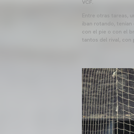
VCF
.
Entre otras tareas, 
iban rotando, tenían
con el pie o con el 
tantos del rival, co