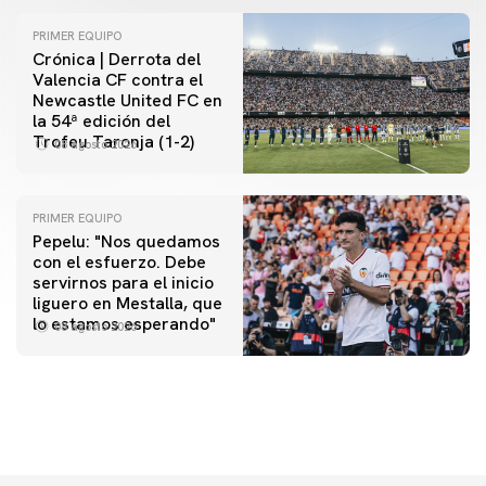
PRIMER EQUIPO
Crónica | Derrota del
Valencia CF contra el
Newcastle United FC en
la 54ª edición del
Trofeu Taronja (1-2)
08 agosto 2026
PRIMER EQUIPO
Pepelu: "Nos quedamos
con el esfuerzo. Debe
servirnos para el inicio
PRIMER EQUIPO
liguero en Mestalla, que
Las fotos del Valencia CF-Newcastle United FC
lo estamos esperando"
08 agosto 2026
08 agosto 2026