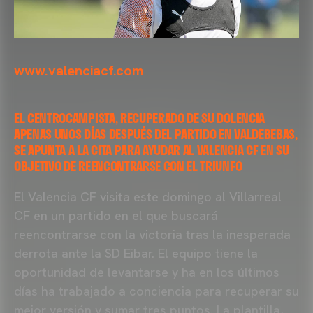
www.valenciacf.com
EL CENTROCAMPISTA, RECUPERADO DE SU DOLENCIA
APENAS UNOS DÍAS DESPUÉS DEL PARTIDO EN VALDEBEBAS,
SE APUNTA A LA CITA PARA AYUDAR AL VALENCIA CF EN SU
OBJETIVO DE REENCONTRARSE CON EL TRIUNFO
El Valencia CF visita este domingo al Villarreal
CF en un partido en el que buscará
reencontrarse con la victoria tras la inesperada
derrota ante la SD Eibar. El equipo tiene la
oportunidad de levantarse y ha en los últimos
días ha trabajado a conciencia para recuperar su
mejor versión y sumar tres puntos. La plantilla,