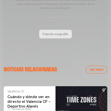
referencia a su fuente, además de contener el siguiente enlace:
www.valenciacf.com. Fotografías de Lázaro de la Peña, no se
permite su reutilización.
francis-coquelin
VALENCIA CF
NOTICIAS RELACIONADAS
ENTRENAMIENTO DEL VALENCIA CF 04/03/26
VER TODAS
04 marzo 2026
VALENCIA CF
Cuándo y dónde ver en
directo el Valencia CF –
Deportivo Alavés
03 marzo 2026