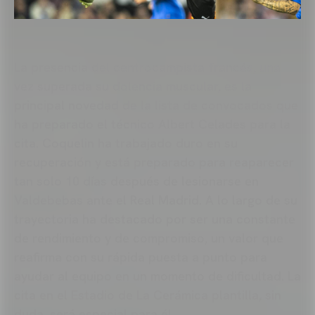
La presencia del centrocampista francés, una
vez superada su dolencia muscular, es la
principal novedad de la lista de convocados que
ha preparado el técnico Albert Celades para la
cita. Coquelin ha trabajado duro en su
recuperación y está preparado para reaparecer
tan solo 10 días después de lesionarse en
Valdebebas ante el Real Madrid. A lo largo de su
trayectoria ha destacado por ser una constante
de rendimiento y de compromiso, un valor que
reafirma con su rápida puesta a punto para
ayudar al equipo en un momento de dificultad. La
cita en el Estadio de La Cerámica plantilla, sin
duda, será especial para él.