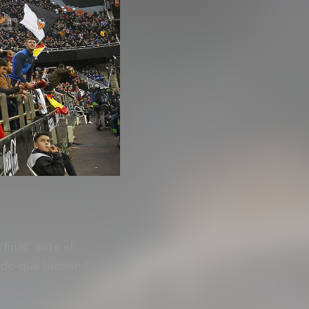
final’ ante el
tido que luchando