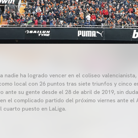
a nadie ha logrado vencer en el coliseo valencianista, 
como local con 26 puntos tras siete triunfos y cinco 
 ante su gente desde el 28 de abril de 2019, sin duda,
 en el complicado partido del próximo viernes ante el A
 cuarto puesto en LaLiga.