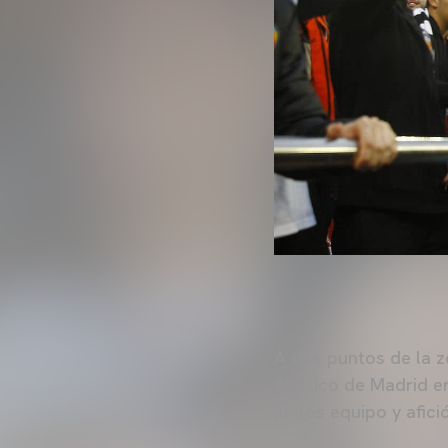
A dos puntos de la zo
Atlético de Madrid e
juntos equipo y afició