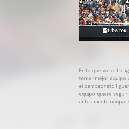
En lo que va de LaLig
tercer mejor equipo 
el campeonato liguero
equipo quiere seguir
actualmente ocupa el