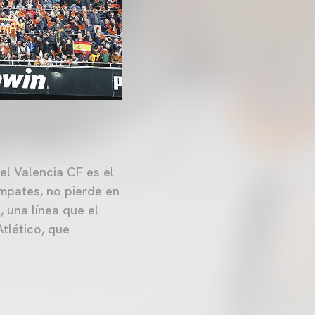
el Valencia CF es el
empates, no pierde en
 una línea que el
tlético, que