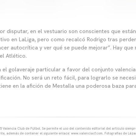
r disputar, en el vestuario son conscientes que está
etivo en LaLiga, pero como recalcó Rodrigo tras perder
er autocrítica y ver qué se puede mejorar”. Hay que mi
el Atlético.
 el golaveraje particular a favor del conjunto valenci
ificación. No será un reto fácil, para lograrlo se neces
tiene en la afición de Mestalla una poderosa baza par
 Valencia Club de Fútbol. Se permite el uso del contenido editorial del artículo siem
ente, además de contener el siguiente enlace: www.valenciacf.com. Fotografías de Lázar