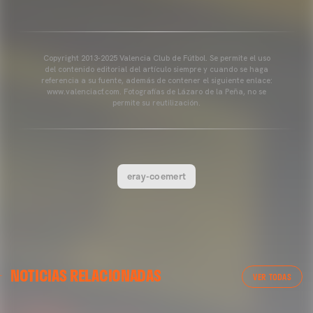
Copyright 2013-2025 Valencia Club de Fútbol. Se permite el uso
del contenido editorial del artículo siempre y cuando se haga
referencia a su fuente, además de contener el siguiente enlace:
www.valenciacf.com. Fotografías de Lázaro de la Peña, no se
permite su reutilización.
eray-coemert
VALENCIA CF
NOTICIAS RELACIONADAS
ENTRENAMIENTO DEL VALENCIA CF 04/03/26
VER TODAS
04 marzo 2026