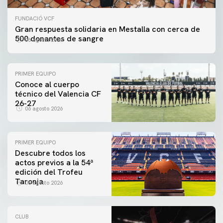
FUNDACIÓ VCF
Gran respuesta solidaria en Mestalla con cerca de
500 donantes de sangre
06 agosto 2026
PRIMER EQUIPO
Conoce al cuerpo
técnico del Valencia CF
26-27
06 agosto 2026
PRIMER EQUIPO
Descubre todos los
actos previos a la 54ª
edición del Trofeu
Taronja
06 agosto 2026
CLUB