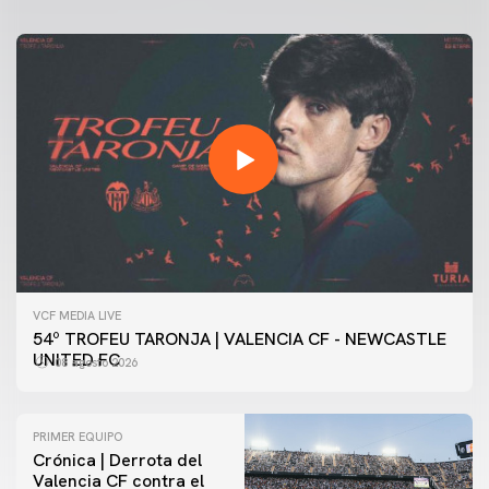
VCF MEDIA LIVE
54º TROFEU TARONJA | VALENCIA CF - NEWCASTLE
UNITED FC
08 agosto 2026
PRIMER EQUIPO
Crónica | Derrota del
Valencia CF contra el