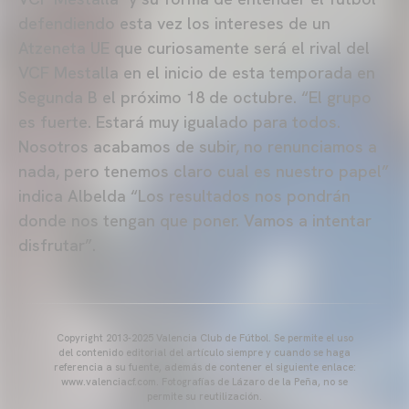
defendiendo esta vez los intereses de un
Atzeneta UE que curiosamente será el rival del
VCF Mestalla en el inicio de esta temporada en
Segunda B el próximo 18 de octubre. “El grupo
es fuerte. Estará muy igualado para todos.
Nosotros acabamos de subir, no renunciamos a
nada, pero tenemos claro cual es nuestro papel”
indica Albelda “Los resultados nos pondrán
donde nos tengan que poner. Vamos a intentar
disfrutar”.
Copyright 2013-2025 Valencia Club de Fútbol. Se permite el uso
del contenido editorial del artículo siempre y cuando se haga
referencia a su fuente, además de contener el siguiente enlace:
www.valenciacf.com. Fotografías de Lázaro de la Peña, no se
permite su reutilización.