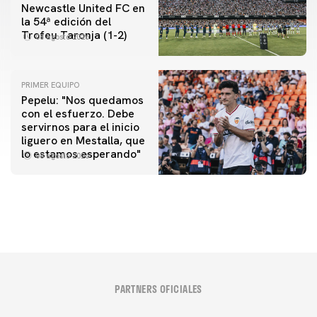
Newcastle United FC en
la 54ª edición del
Trofeu Taronja (1-2)
08 agosto 2026
PRIMER EQUIPO
Pepelu: "Nos quedamos
con el esfuerzo. Debe
servirnos para el inicio
PRIMER EQUIPO
liguero en Mestalla, que
Las fotos del Valencia CF-Newcastle United FC
lo estamos esperando"
08 agosto 2026
08 agosto 2026
PARTNERS OFICIALES