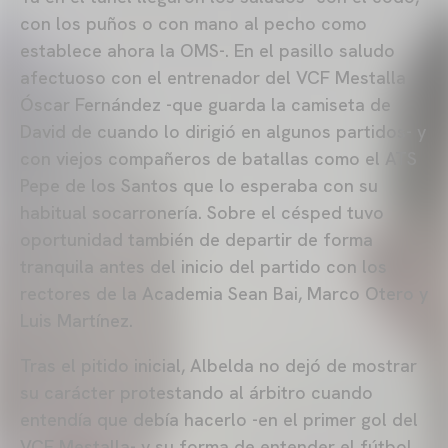
con los puños o con mano al pecho como
establece ahora la OMS-. En el pasillo saludo
afectuoso con el entrenador del VCF Mestalla
Óscar Fernández -que guarda la camiseta de
David de cuando lo dirigió en algunos partidos- y
con viejos compañeros de batallas como el ATS
Pepe de los Santos que lo esperaba con su
habitual socarronería. Sobre el césped tuvo
oportunidad también de departir de forma
tranquila antes del inicio del partido con los
rectores de la Academia Sean Bai, Marco Otero y
Luis Martínez.
Tras el pitido inicial, Albelda no dejó de mostrar
su carácter protestando al árbitro cuando
entendía que debía hacerlo -en el primer gol del
VCF Mestalla- y su forma de entender el fútbol