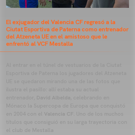
El exjugador del Valencia CF regresó a la
Ciutat Esportiva de Paterna como entrenador
del Atzeneta UE en el amistoso que le
enfrentó al VCF Mestalla
Al entrar en el túnel de vestuarios de la Ciutat
Esportiva de Paterna los jugadores del Atzeneta
UE se quedaron mirando una de las fotos que
ilustra el pasillo: allí estaba su actual
entrenador,
David Albelda
, celebrando en
Mónaco la Supercopa de Europa que conquistó
en 2004 con el
Valencia CF
. Uno de los muchos
títulos que consiguió en su larga trayectoria con
el club de Mestalla