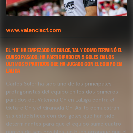
www.valenciacf.com
EL ‘10’ HA EMPEZADO DE DULCE, TAL Y COMO TERMINÓ EL
CURSO PASADO: HA PARTICIPADO EN 9 GOLES EN LOS
ÚLTIMOS 9 PARTIDOS QUE HA JUGADO CON EL EQUIPO EN
LALIGA
Carlos Soler ha sido uno de los principales
protagonistas del equipo en los dos primeros
partidos del Valencia CF en LaLiga contra el
Getafe CF y el Granada CF. Así lo demuestran
sus estadísticas con dos goles que han sido
determinantes para que el equipo sume cuatro
puntos de seis posibles, un buen arranque que el