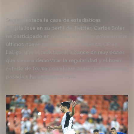
Según destaca la casa de estadísticas
@OptaJose en su perfil de Twitter, Carlos Soler
ha participado en un total de nueve goles en sus
últimos nueve partidos con el Valencia CF en
LaLiga, una estadística al alcance de muy pocos
que viene a demostrar la regularidad y el buen
estado de forma con el que acabó la temporada
pasada y ha empezado esta.