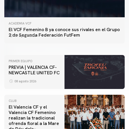
ACADEMIA VCF
PRIMER EQUIPO
El VCF Femenino B ya conoce sus rivales en el Grupo
ENTRENAMIENTO DEL VALENCIA CF 7/8/2026
2 de Segunda Federación FutFem
07 agosto 2026
07 agosto 2026
PRIMER EQUIPO
PREVIA | VALENCIA CF-
NEWCASTLE UNITED FC
08 agosto 2026
CLUB
El Valencia CF y el
Valencia CF Femenino
realizan la tradicional
ofrenda floral a la Mare
de Déu dels