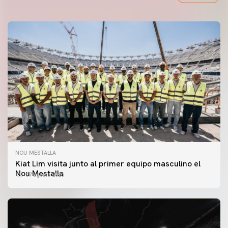
NOU MESTALLA
Kiat Lim visita junto al primer equipo masculino el
Nou Mestalla
07 agosto 2026