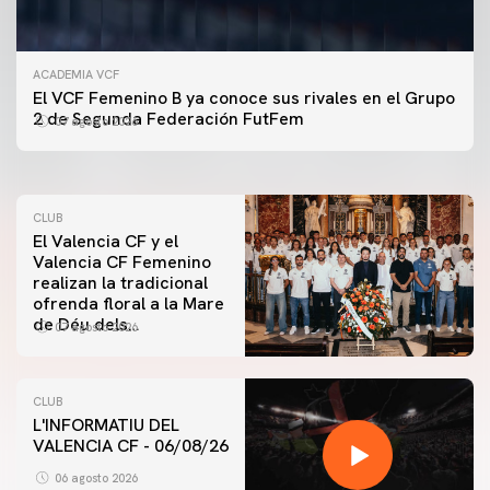
ACADEMIA VCF
PRIMER EQUIPO
El VCF Femenino B ya conoce sus rivales en el Grupo
ENTRENAMIENTO DEL VALENCIA CF 7/8/2026
2 de Segunda Federación FutFem
07 agosto 2026
07 agosto 2026
CLUB
El Valencia CF y el
Valencia CF Femenino
realizan la tradicional
ofrenda floral a la Mare
de Déu dels
07 agosto 2026
Desamparats
CLUB
L'INFORMATIU DEL
VALENCIA CF - 06/08/26
PRIMER EQUIPO
ENTRENAMIENTO DEL VALENCIA CF 6/8/2026
06 agosto 2026