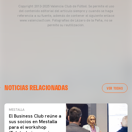
Copyright 2013-2025 Valencia Club de Fútbol. Se permite el uso
del contenido editorial del artículo siempre y cuando se haga
referencia a su fuente, además de contener el siguiente enlace:
www.valenciacf.com. Fotografías de Lázaro de la Peña, no se
permite su reutilización.
NOTICIAS RELACIONADAS
VER TODAS
MESTALLA
El Business Club reúne a
sus socios en Mestalla
para el workshop