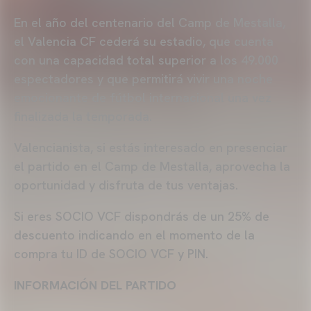
En el año del centenario del Camp de Mestalla,
el Valencia CF cederá su estadio, que cuenta
con una capacidad total superior a los 49.000
espectadores y que permitirá vivir una noche
emocionante de fútbol internacional una vez
finalizada la temporada.
Valencianista, si estás interesado en presenciar
el partido en el Camp de Mestalla, aprovecha la
oportunidad y disfruta de tus ventajas.
Si eres SOCIO VCF dispondrás de un 25% de
descuento indicando en el momento de la
compra tu ID de SOCIO VCF y PIN.
INFORMACIÓN DEL PARTIDO