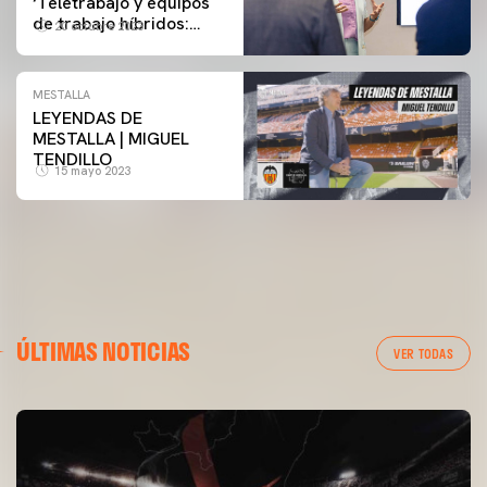
‘Teletrabajo y equipos
de trabajo híbridos:
20 octubre 2023
retos y oportunidades’
MESTALLA
LEYENDAS DE
MESTALLA | MIGUEL
TENDILLO
15 mayo 2023
ÚLTIMAS NOTICIAS
VER TODAS