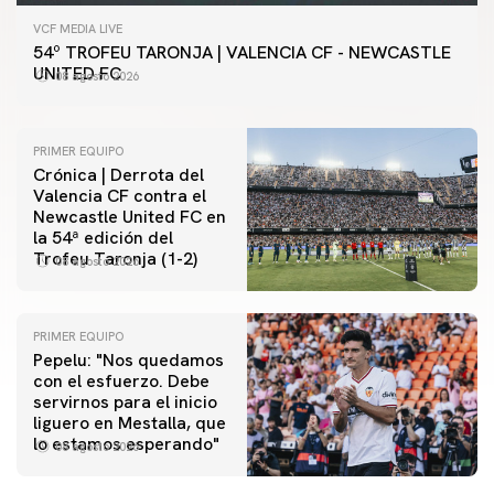
VCF MEDIA LIVE
54º TROFEU TARONJA | VALENCIA CF - NEWCASTLE
UNITED FC
08 agosto 2026
PRIMER EQUIPO
Crónica | Derrota del
Valencia CF contra el
Newcastle United FC en
la 54ª edición del
Trofeu Taronja (1-2)
08 agosto 2026
PRIMER EQUIPO
Pepelu: "Nos quedamos
con el esfuerzo. Debe
servirnos para el inicio
PRIMER EQUIPO
liguero en Mestalla, que
Las fotos del Valencia CF-Newcastle United FC
lo estamos esperando"
08 agosto 2026
08 agosto 2026