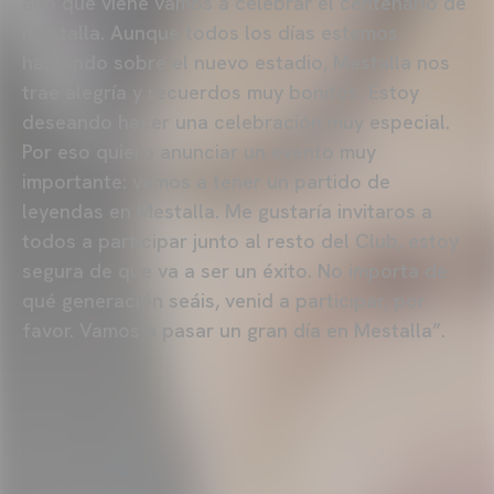
año que viene vamos a celebrar el centenario de
Mestalla. Aunque todos los días estemos
hablando sobre el nuevo estadio, Mestalla nos
trae alegría y recuerdos muy bonitos. Estoy
deseando hacer una celebración muy especial.
Por eso quiero anunciar un evento muy
importante: vamos a tener un partido de
leyendas en Mestalla. Me gustaría invitaros a
todos a participar junto al resto del Club, estoy
segura de que va a ser un éxito. No importa de
qué generación seáis, venid a participar, por
favor. Vamos a pasar un gran día en Mestalla”.