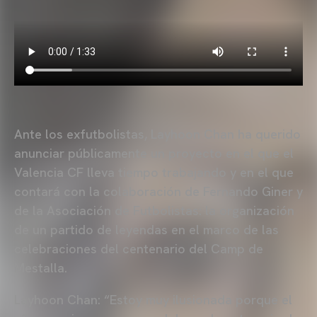
Ante los exfutbolistas, Layhoon Chan ha querido
anunciar públicamente un proyecto en el que el
Valencia CF lleva tiempo trabajando y en el que
contará con la colaboración de Fernando Giner y
de la Asociación de Futbolistas: la organización
de un partido de leyendas en el marco de las
celebraciones del centenario del Camp de
Mestalla.
Layhoon Chan: “Estoy muy ilusionada porque el