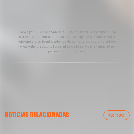
Copyright 2013-2025 Valencia Club de Fútbol. Se permite el uso
del contenido editorial del artículo siempre y cuando se haga
referencia a su fuente, además de contener el siguiente enlace:
www.valenciacf.com. Fotografías de Lázaro de la Peña, no se
permite su reutilización.
VALENCIA CF
NOTICIAS RELACIONADAS
ENTRENAMIENTO DEL VALENCIA CF 04/03/26
VER TODAS
04 marzo 2026