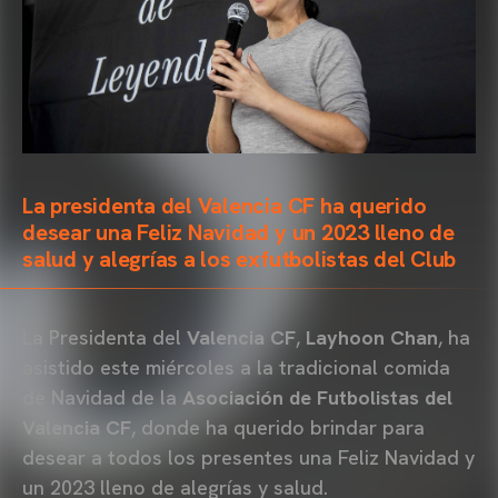
La presidenta del Valencia CF ha querido
desear una Feliz Navidad y un 2023 lleno de
salud y alegrías a los exfutbolistas del Club
La Presidenta del
Valencia CF
,
Layhoon Chan
, ha
asistido este miércoles a la tradicional comida
de Navidad de la
Asociación de Futbolistas del
Valencia CF
, donde ha querido brindar para
desear a todos los presentes una Feliz Navidad y
un 2023 lleno de alegrías y salud.