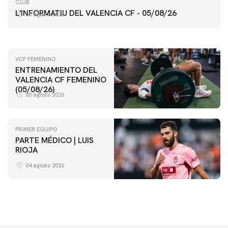
ENTRENAMIENTO MATINAL DEL VALENCIA CF
CLUB
5/8/2026
L'INFORMATIU DEL VALENCIA CF - 05/08/26
05 agosto 2026
05 agosto 2026
VCF FEMENINO
ENTRENAMIENTO DEL
VALENCIA CF FEMENINO
(05/08/26)
05 agosto 2026
PRIMER EQUIPO
PARTE MÉDICO | LUIS
RIOJA
04 agosto 2026