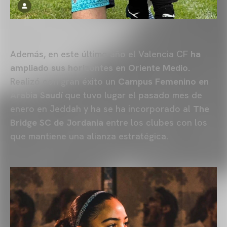
Además, en este último año el Valencia CF
ha
ampliado sus horizontes en Oriente Medio.
Realizó con gran éxito un
Campus Femenino en
Arabia Saudí
que tuvo lugar el pasado mes de
enero en Jeddah y ha se ha incorporado al
The
Bridge SC de Jordania
entre los clubes con los
que mantiene una alianza estratégica.