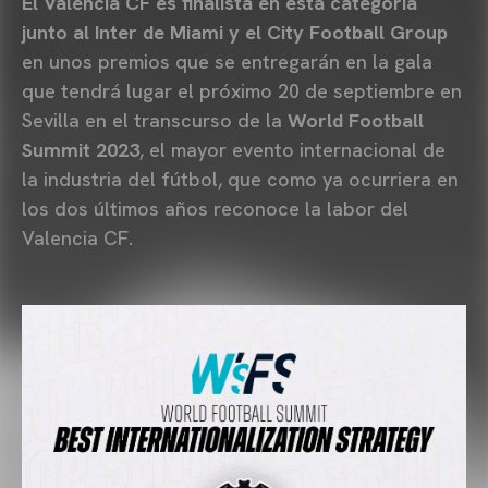
El Valencia CF es finalista en esta categoría
junto al Inter de Miami y el City Football Group
en unos premios que se entregarán en la gala
que tendrá lugar el próximo 20 de septiembre en
Sevilla en el transcurso de la
World Football
Summit 2023
, el mayor evento internacional de
la industria del fútbol, que como ya ocurriera en
los dos últimos años reconoce la labor del
Valencia CF.