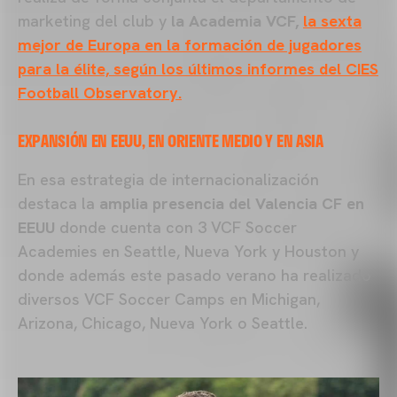
marketing del club y
la Academia VCF,
la sexta
mejor de Europa en la formación de jugadores
para la élite, según los últimos informes del CIES
Football Observatory.
EXPANSIÓN EN EEUU, EN ORIENTE MEDIO Y EN ASIA
En esa estrategia de internacionalización
destaca la
amplia presencia del Valencia CF en
EEUU
donde cuenta con 3 VCF Soccer
Academies en Seattle, Nueva York y Houston y
donde además este pasado verano ha realizado
diversos VCF Soccer Camps en Michigan,
Arizona, Chicago, Nueva York o Seattle.