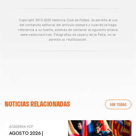
Copyright 2013-2025 Valencia Club de Fútbol. Se permite el uso
del contenido editorial del artículo siempre y cuando se haga
referencia a su fuente, además de contener el siguiente enlace:
www.valenciacf.com. Fotografías de Lázaro de la Peña, no se
permite su reutilización.
NOTICIAS RELACIONADAS
VER TODAS
ACADEMIA VCF
ACADEMIA VCF
AGOSTO 2026 |