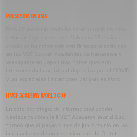
PRESENCIA EN ASIA
Esta última temporada ha servido también para
reforzar la presencia del Valencia CF en Asia
donde
se ha retomado con firmeza la actividad
en las VCF Soccer Academies de Kanazawa y
Wakayama en Japón
tras haber quedado
interrumpida la actividad deportiva por el COVID
y las especiales limitaciones del país asiático.
II VCF ACADEMY WORLD CUP
En esta estrategia de internacionalización
destaca también la II
VCF Academy World Cup
,
torneo que el pasado mes de junio reunió en las
instalaciones de entrenamiento de la Ciutat