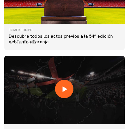
PRIMER EQUIPO
Descubre todos los actos previos a la 54ª edición
del Trofeu Taronja
06 agosto 2026
PRIMER EQUIPO