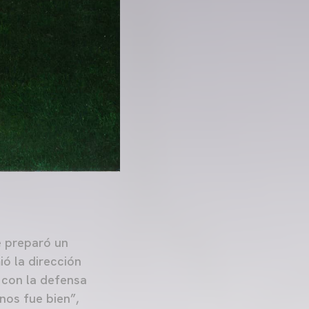
e preparó un
ó la dirección
 con la defensa
nos fue bien”,