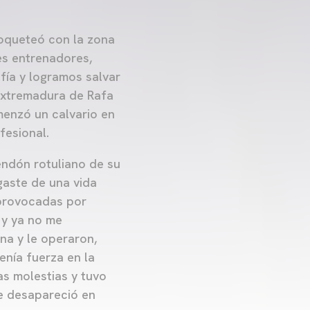
coqueteó con la zona
es entrenadores,
fía y logramos salvar
 Extremadura de Rafa
omenzó un calvario en
fesional.
endón rotuliano de su
gaste de una vida
 provocadas por
 y ya no me
na y le operaron,
enía fuerza en la
as molestias y tuvo
ue desapareció en