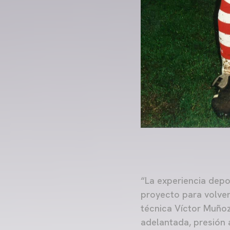
“La experiencia depo
proyecto para volver
técnica Víctor Muñoz
adelantada, presión 