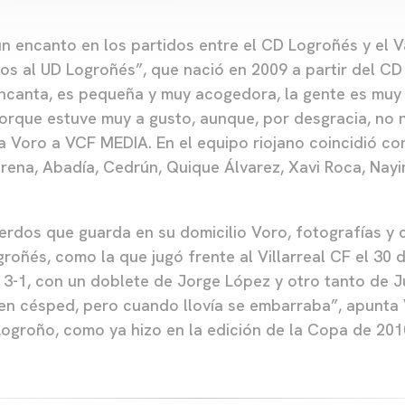
n encanto en los partidos entre el CD Logroñés y el 
s al UD Logroñés”, que nació en 2009 a partir del CD
ncanta, es pequeña y muy acogedora, la gente es muy
porque estuve muy a gusto, aunque, por desgracia, no
a Voro a VCF MEDIA. En el equipo riojano coincidió c
ena, Abadía, Cedrún, Quique Álvarez, Xavi Roca, Nayi
rdos que guarda en su domicilio Voro, fotografías y 
oñés, como la que jugó frente al Villarreal CF el 30
 3-1, con un doblete de Jorge López y otro tanto de Ju
en césped, pero cuando llovía se embarraba”, apunta 
Logroño, como ya hizo en la edición de la Copa de 201