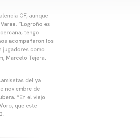
Valencia CF, aunque
 Varea. “Logroño es
 cercana, tengo
 nos acompañaron los
on jugadores como
m, Marcelo Tejera,
camisetas del ya
 de noviembre de
bera. “En el viejo
Voro, que este
0.