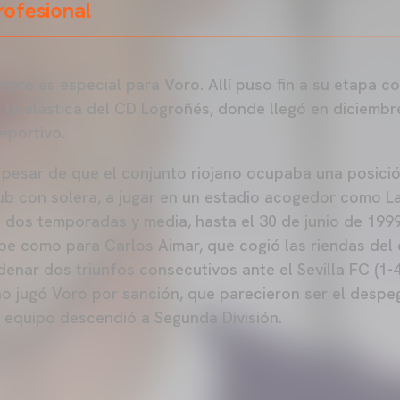
profesional
mpre es especial para Voro. Allí puso fin a su etapa c
o la elástica del CD Logroñés, donde llegó en diciemb
eportivo.
 pesar de que el conjunto riojano ocupaba una posici
ub con solera, a jugar en un estadio acogedor como L
 dos temporadas y media, hasta el 30 de junio de 1999,
spe como para Carlos Aimar, que cogió las riendas del 
enar dos triunfos consecutivos ante el Sevilla FC (1-4)
 no jugó Voro por sanción, que parecieron ser el despe
l equipo descendió a Segunda División.