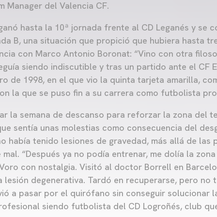
m Manager del Valencia CF.
 ganó hasta la 10ª jornada frente al CD Leganés y se 
a B, una situación que propició que hubiera hasta tr
cia con Marco Antonio Boronat: “Vino con otra filoso
eguía siendo indiscutible y tras un partido ante el CF
ro de 1998, en el que vio la quinta tarjeta amarilla, c
con la que se puso fin a su carrera como futbolista pro
r la semana de descanso para reforzar la zona del t
 que sentía unas molestias como consecuencia del des
no había tenido lesiones de gravedad, más allá de las
e mal. “Después ya no podía entrenar, me dolía la zona
oro con nostalgia. Visitó al doctor Borrell en Barcelo
a lesión degenerativa. Tardó en recuperarse, pero no t
vió a pasar por el quirófano sin conseguir solucionar l
profesional siendo futbolista del CD Logroñés, club q