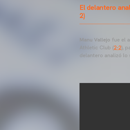
El delantero ana
2)
Manu Vallejo
fue el 
Athletic Club (
2-2
), 
delantero analizó lo