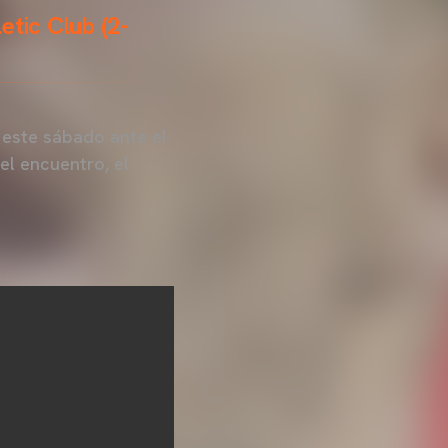
etic Club (2-
este sábado ante el
 el encuentro, el