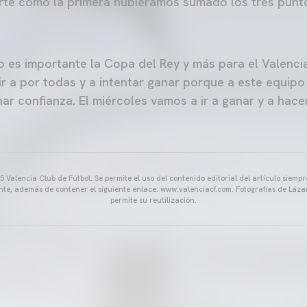
rte como la primera hubiéramos sumado los tres punt
o es importante la Copa del Rey y más para el Valenci
r a por todas y a intentar ganar porque a este equipo
nar confianza. El miércoles vamos a ir a ganar y a hace
 Valencia Club de Fútbol. Se permite el uso del contenido editorial del artículo siem
ente, además de contener el siguiente enlace: www.valenciacf.com. Fotografías de Lázar
permite su reutilización.