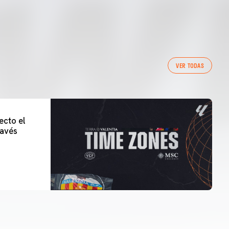
VER TODAS
ecto el
lavés