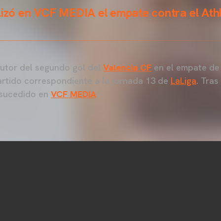
lizó en VCF MEDIA el empate contra el Athl
autor del segundo gol del
Valencia CF
en el empate de 
partido correspondiente a la jornada 13 de
LaLiga
. Tras
 sucedido en
VCF MEDIA
.