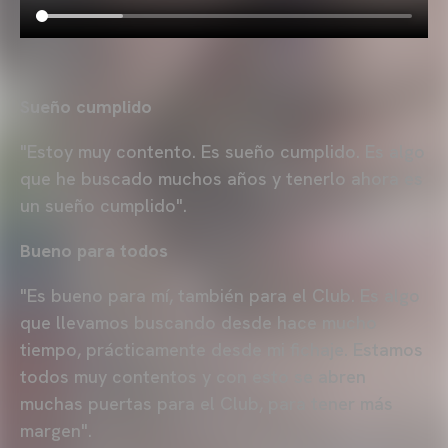
Sueño cumplido
"Estoy muy contento. Es sueño cumplido. Es algo
que he buscado muchos años y tenerlo ahora es
un sueño cumplido".
Bueno para todos
"Es bueno para mí, también para el Club. Es algo
que llevamos buscando desde hace mucho
tiempo, prácticamente desde mi fichaje. Estamos
todos muy contentos y con esto se abren
muchas puertas para el Club, para tener más
margen".