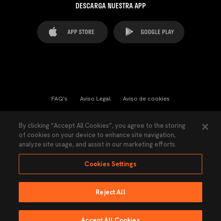
DESCARGA NUESTRA APP
FAQ's
Aviso Legal
Aviso de cookies
Cookies Settings
Contactos
Prensa
By clicking “Accept All Cookies”, you agree to the storing
of cookies on your device to enhance site navigation,
Ley Transparencia
Política de Privacidad
analyze site usage, and assist in our marketing efforts.
Accesibilidad
Cookies Settings
Reject All
Ninguna parte de esta página puede ser reproducida sin el permiso del Valencia
CF © 2026 Valencia CF.
Accept All Cookies