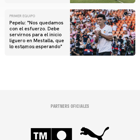
PRIMER EQUIPO
Pepelu: "Nos quedamos
con el esfuerzo. Debe
servirnos para el inicio
PRIMER EQUIPO
liguero en Mestalla, que
Las fotos del Valencia CF-Newcastle United FC
lo estamos esperando"
08 agosto 2026
08 agosto 2026
PARTNERS OFICIALES