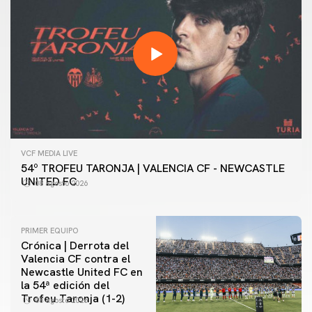
VCF MEDIA LIVE
54º TROFEU TARONJA | VALENCIA CF - NEWCASTLE
UNITED FC
08 agosto 2026
PRIMER EQUIPO
Crónica | Derrota del
Valencia CF contra el
Newcastle United FC en
la 54ª edición del
Trofeu Taronja (1-2)
08 agosto 2026