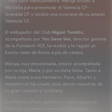
Como hace habitualmente, Maruja acudió a
Mestalla para presenciar el Valencia CF -
Granada CF y recibió una sorpresa de su amado
Valencia CF.
El embajador del Club
Miguel Tendillo
,
acompañado por
Teo Swee Wei
, director general
de la Fundació VCF, la recibió y le regaló un
bonito ramo de flores a pie de campo.
Maruja, muy emocionada, estuvo acompañada
por su hija, María, y por su nieta Silvia. Tanto a
María como a sus hermanos Paco, Alberto y
Amadeo los ha criado sola, dando muestras de
su gran corazón y fortaleza.
Con María y Paco, gemelos, rompió aguas en
Mestalla momentos antes de un partido.