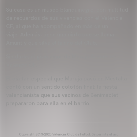
Su casa es un museo blanquinegro, con multitud
de recuerdos de sus vivencias con el Valencia
CF, al que ha acompañado en más de un
viaje. Además, tiene una ninfa que se llama
Amunt y que silva el himno del Club.
Sin duda, el gran amor de Maruja Arqués es el
Valencia CF.
El día tan especial que Maruja pasó en Mestalla
contó con un sentido colofón final: la fiesta
valencianista que sus vecinos de Benimaclet
prepararon para ella en el barrio.
Copyright 2013-2025 Valencia Club de Fútbol. Se permite el uso