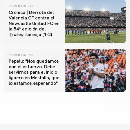
PRIMER EQUIPO
Crónica | Derrota del
Valencia CF contra el
Newcastle United FC en
la 54ª edición del
Trofeu Taronja (1-2)
08 agosto 2026
PRIMER EQUIPO
Pepelu: "Nos quedamos
con el esfuerzo. Debe
servirnos para el inicio
PRIMER EQUIPO
liguero en Mestalla, que
Las fotos del Valencia CF-Newcastle United FC
lo estamos esperando"
08 agosto 2026
08 agosto 2026