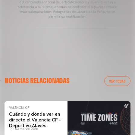
del contenido editorial del artículo siempre y cuando se haga
referencia a su fuente, además de contener el siguiente enlace:
www.valenciacf.com. Fotografías de Lázaro de la Peña, no se
permite su reutilización.
VALENCIA CF
NOTICIAS RELACIONADAS
ENTRENAMIENTO DEL VALENCIA CF 04/03/26
VER TODAS
04 marzo 2026
VALENCIA CF
Cuándo y dónde ver en
directo el Valencia CF –
Deportivo Alavés
03 marzo 2026