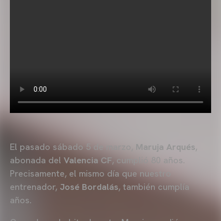
El pasado sábado 5 de marzo,
Maruja Arqués
,
abonada del
Valencia CF
, cumplió 80 años.
Precisamente, el mismo día que nuestro
entrenador,
José Bordalás
, también cumplía
años.