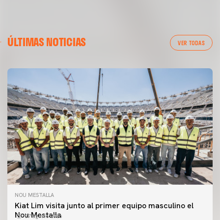
ÚLTIMAS NOTICIAS
VER TODAS
NOU MESTALLA
Kiat Lim visita junto al primer equipo masculino el
Nou Mestalla
07 agosto 2026