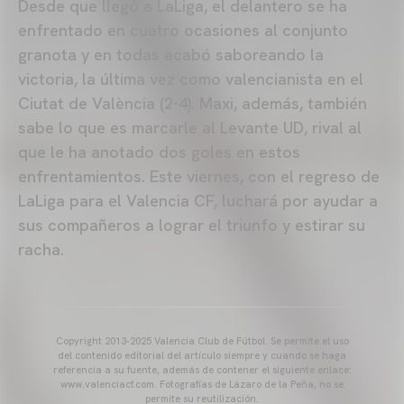
Desde que llegó a LaLiga, el delantero se ha
enfrentado en cuatro ocasiones al conjunto
granota y en todas acabó saboreando la
victoria, la última vez como valencianista en el
Ciutat de València (2-4). Maxi, además, también
sabe lo que es marcarle al Levante UD, rival al
que le ha anotado dos goles en estos
enfrentamientos. Este viernes, con el regreso de
LaLiga para el Valencia CF, luchará por ayudar a
sus compañeros a lograr el triunfo y estirar su
racha.
Copyright 2013-2025 Valencia Club de Fútbol. Se permite el uso
del contenido editorial del artículo siempre y cuando se haga
referencia a su fuente, además de contener el siguiente enlace:
www.valenciacf.com. Fotografías de Lázaro de la Peña, no se
permite su reutilización.