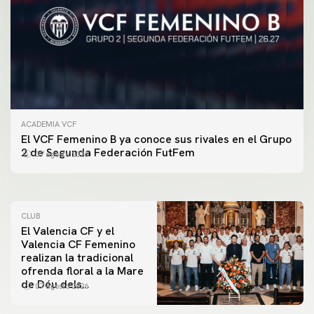
ACADEMIA VCF
PRIMER EQUIPO
El VCF Femenino B ya conoce sus rivales en el Grupo
ENTRENAMIENTO DEL VALENCIA CF 7/8/2026
2 de Segunda Federación FutFem
07 agosto 2026
07 agosto 2026
CLUB
El Valencia CF y el
Valencia CF Femenino
realizan la tradicional
ofrenda floral a la Mare
de Déu dels
07 agosto 2026
Desamparats