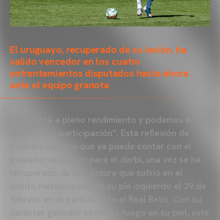
El uruguayo, recuperado de su lesión, ha
salido vencedor en los cuatro
enfrentamientos disputados hasta ahora
ante el equipo granota
“Maxi está a pleno rendimiento y podemos echar
mano de su participación”. Esta reflexión de
Celades desvela que ya puede contar con el
goleador uruguayo para el derbi, una vez se ha
recuperado de la fractura que sufrió en el
quinto metatarsiano de su pie izquierdo el 29 de
febrero en el partido ante el Real Betis. Con su
carácter ganador escrito a fuego en su piel, este