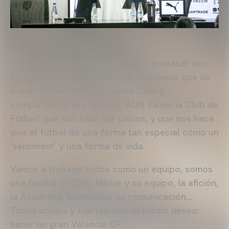
Y es en este punto donde quiero destacar otro
concepto clave: la identidad. Queremos que os
sintáis identificados con este Club y
compartamos ese famoso ‘ADN Valencia Club de
Fútbol’ que nos hace ser únicos, y que nos hace
vivir el fútbol de una forma tan especial como un
‘sentiment’ y una forma de vida.
Vamos a trabajar todos como un equipo, somos
una familia: el Club, Míster y su equipo, la afición,
la Academia, los medios de comunicación…
Todos unidos y fuertes con un mismo deseo:
hacer un gran Valencia CF.