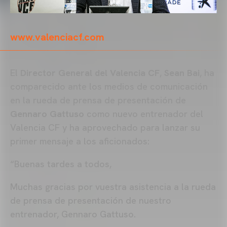
www.valenciacf.com
El
Director General del Valencia CF
,
Sean Bai
, ha
comparecido ante los medios de comunicación
en la rueda de prensa de presentación de
Gennaro Gattuso
como nuevo entrenador del
Valencia CF y ha aprovechado para lanzar su
primer mensaje a los aficionados:
“Buenas tardes a todos,
Muchas gracias por vuestra asistencia a la rueda
de prensa de presentación de nuestro
entrenador, Gennaro Gattuso.