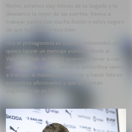
Míster, estamos muy felices de tu llegada y te
deseamos la mejor de las suertes. Vamos a
trabajar juntos con mucha ilusión y estoy seguro
de que todo va a ir muy bien.
Hoy el protagonista es nuestro entrenador, pero
quiero lanzar un mensaje público: desde el
Valencia Club de Fútbol queremos llevar a cabo
un cambio de rumbo. Desde la autocrítica vamos
a trabajar al máximo para volver a hacer felices
a nuestros aficionados y que se sientan
orgullosos de su Club.