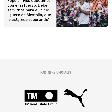
Pepelu: "Nos quedamos
con el esfuerzo. Debe
servirnos para el inicio
PRIMER EQUIPO
liguero en Mestalla, que
Las fotos del Valencia CF-Newcastle United FC
PRIMER EQUIPO
lo estamos esperando"
08 agosto 2026
MESTALLA 📍
08 agosto 2026
08 agosto 2026
PARTNERS OFICIALES