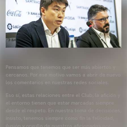
Pensamos que tenemos que ser más abiertos y
cercanos. Por ese motivo vamos a abrir de nuevo
los comentarios en nuestras redes sociales.
Eso sí, estas relaciones entre el Club, la afición y
el entorno tienen que estar marcadas siempre
desde el respeto. En nuestra toma de decisiones,
insisto, tenemos siempre como fin la felicidad,
ilusión y orgullo de nuestros aficionados por