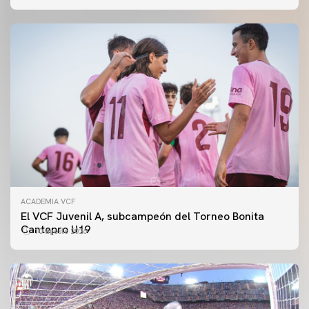
ACADEMIA VCF
El VCF Juvenil A, subcampeón del Torneo Bonita
Cantepro U19
10 agosto 2026