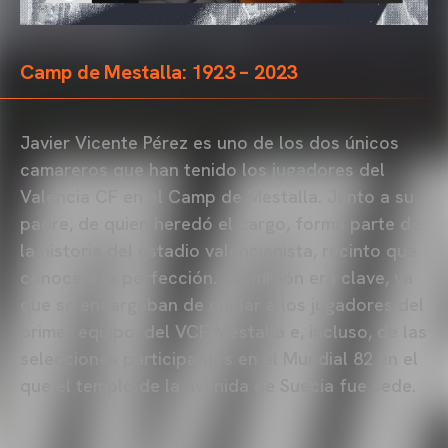
Camp de Mestalla: 1923 – 2023
Javier Vicente Pérez es uno de los dos únicos
camareros que han tenido los jugadores del
Valencia CF en el Camp de Mestalla. Junto a su
padre, de quien heredó el cargo, forma parte de
la historia del estadio valencianista, recinto que
conoce a la perfección. Su misión era clave, ya
que se encargaban de cuidar a los jugadores del
primer equipo, del VCF Mestalla e, incluso, de las
selecciones participantes en el Mundial 82 en el
que el templo de la avenida de Suecia fue sede.