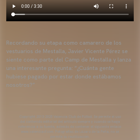
Recordando su etapa como camarero de los
vestuarios de Mestalla, Javier Vicente Pérez se
siente como parte del Camp de Mestalla y lanza
una interesante pregunta: “¿Cuánta gente
hubiese pagado por estar donde estábamos
nosotros?”
Copyright 2013-2025 Valencia Club de Fútbol. Se permite el uso
del contenido editorial del artículo siempre y cuando se haga
referencia a su fuente, además de contener el siguiente enlace:
www.valenciacf.com. Fotografías de Lázaro de la Peña, no se
permite su reutilización.