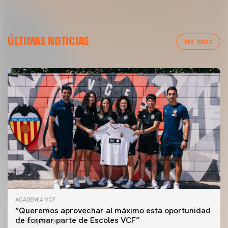
ÚLTIMAS NOTICIAS
VER TODAS
ACADEMIA VCF
“Queremos aprovechar al máximo esta oportunidad
de formar parte de Escoles VCF”
10 agosto 2026