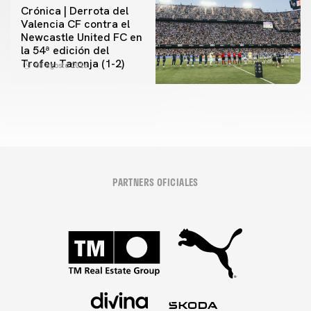
Crónica | Derrota del
Valencia CF contra el
Newcastle United FC en
la 54ª edición del
Trofeu Taronja (1-2)
08 agosto 2026
PARTNERS OFICIALES