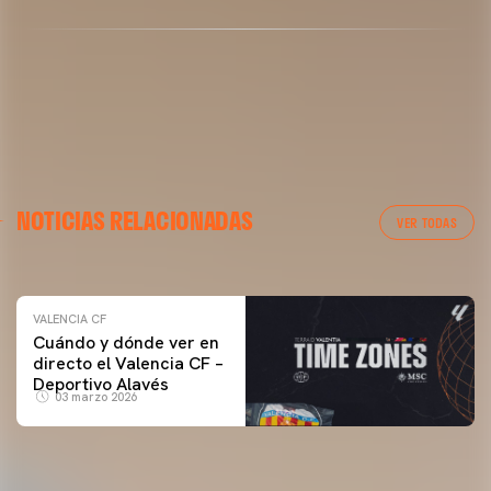
VALENCIA CF
NOTICIAS RELACIONADAS
ENTRENAMIENTO DEL VALENCIA CF 04/03/26
VER TODAS
04 marzo 2026
VALENCIA CF
Cuándo y dónde ver en
directo el Valencia CF –
Deportivo Alavés
03 marzo 2026