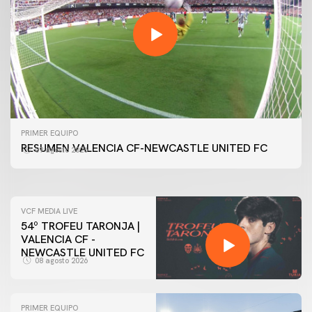
PRIMER EQUIPO
GALERÍA | VALENCIA CF - NEWCASTLE UNITED FC
PRIMER EQUIPO
54ª EDICIÓN TROFEU TARONJA
RESUMEN VALENCIA CF-NEWCASTLE UNITED FC
09 agosto 2026
08 agosto 2026
VCF MEDIA LIVE
54º TROFEU TARONJA |
VALENCIA CF -
NEWCASTLE UNITED FC
08 agosto 2026
PRIMER EQUIPO