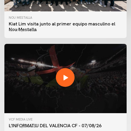
NOU MESTALLA
Kiat Lim visita junto al primer equipo masculino el
Nou Mestalla
07 agosto 2026
VCF MEDIA LIVE
L'INFORMATIU DEL VALENCIA CF - 07/08/26
07 agosto 2026