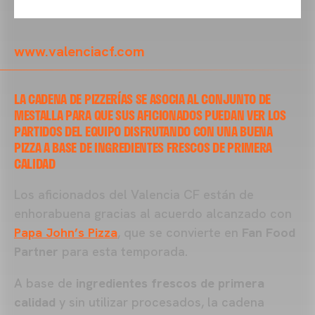
www.valenciacf.com
LA CADENA DE PIZZERÍAS SE ASOCIA AL CONJUNTO DE
MESTALLA PARA QUE SUS AFICIONADOS PUEDAN VER LOS
PARTIDOS DEL EQUIPO DISFRUTANDO CON UNA BUENA
PIZZA A BASE DE INGREDIENTES FRESCOS DE PRIMERA
CALIDAD
Los aficionados del Valencia CF están de
enhorabuena gracias al acuerdo alcanzado con
Papa John’s Pizza
, que se convierte en
Fan Food
Partner
para esta temporada.
A base de
ingredientes frescos de primera
calidad
y sin utilizar procesados, la cadena