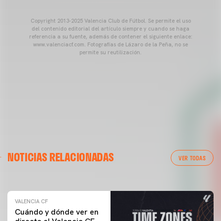
Copyright 2013-2025 Valencia Club de Fútbol. Se permite el uso
del contenido editorial del artículo siempre y cuando se haga
referencia a su fuente, además de contener el siguiente enlace:
www.valenciacf.com. Fotografías de Lázaro de la Peña, no se
permite su reutilización.
VALENCIA CF
NOTICIAS RELACIONADAS
ENTRENAMIENTO DEL VALENCIA CF 04/03/26
VER TODAS
04 marzo 2026
VALENCIA CF
Cuándo y dónde ver en