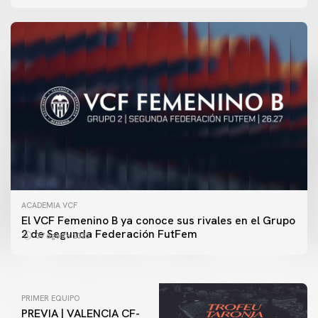
ACADEMIA VCF
PRIMER EQUIPO
El VCF Femenino B ya conoce sus rivales en el Grupo
ENTRENAMIENTO DEL VALENCIA CF 7/8/2026
2 de Segunda Federación FutFem
07 agosto 2026
07 agosto 2026
PRIMER EQUIPO
PREVIA | VALENCIA CF-