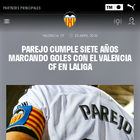
PARTNERS PRINCIPALES
VALENCIA CF
20 ABRIL 2020
PAREJO CUMPLE SIETE AÑOS
MARCANDO GOLES CON EL VALENCIA
CF EN LALIGA