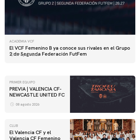
ACADEMIA VCF
PRIMER EQUIPO
El VCF Femenino B ya conoce sus rivales en el Grupo
ENTRENAMIENTO DEL VALENCIA CF 7/8/2026
2 de Segunda Federación FutFem
07 agosto 2026
07 agosto 2026
PRIMER EQUIPO
PREVIA | VALENCIA CF-
NEWCASTLE UNITED FC
08 agosto 2026
CLUB
El Valencia CF y el
Valencia CF Femenino