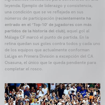
leyenda. Ejemplo de liderazgo y consistencia,
una condición que se ve reflejada en sus
números de participación (
recientemente ha
entrado en el ‘Top-10’ de jugadores con más
partidos de la historia del club
), aquel gol al
Málaga CF marcó el punto de partida. En la
retina quedan sus goles contra todos y cada uno
de los equipos que actualmente conforman
LaLiga en Primera División a excepción del CA
Osasuna, el único que le queda pendiente para
completar el rosco.