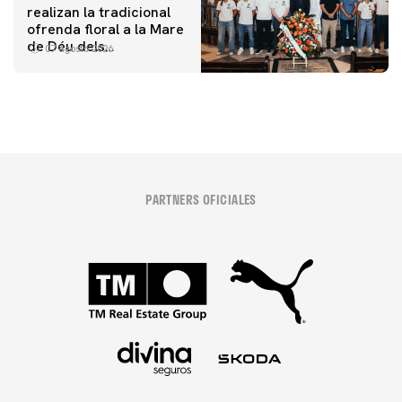
realizan la tradicional
ofrenda floral a la Mare
de Déu dels
07 agosto 2026
Desamparats
PARTNERS OFICIALES