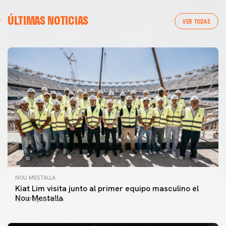
ÚLTIMAS NOTICIAS
VER TODAS
NOU MESTALLA
Kiat Lim visita junto al primer equipo masculino el
Nou Mestalla
07 agosto 2026