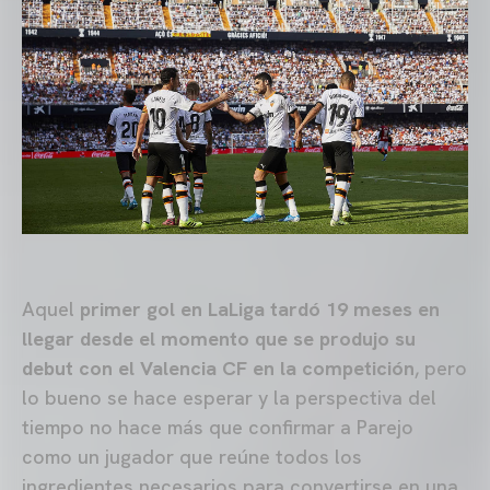
Aquel
primer gol en LaLiga tardó 19 meses en
llegar desde el momento que se produjo su
debut con el Valencia CF en la competición
, pero
lo bueno se hace esperar y la perspectiva del
tiempo no hace más que confirmar a Parejo
como un jugador que reúne todos los
ingredientes necesarios para convertirse en una