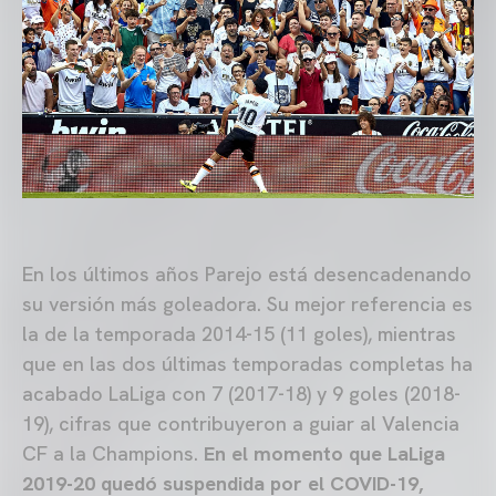
En los últimos años Parejo está desencadenando
su versión más goleadora. Su mejor referencia es
la de la temporada 2014-15 (11 goles), mientras
que en las dos últimas temporadas completas ha
acabado LaLiga con 7 (2017-18) y 9 goles (2018-
19), cifras que contribuyeron a guiar al Valencia
CF a la Champions.
En el momento que LaLiga
2019-20 quedó suspendida por el COVID-19,