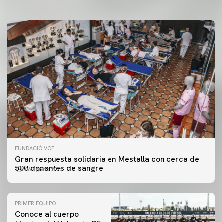
FUNDACIÓ VCF
Gran respuesta solidaria en Mestalla con cerca de
500 donantes de sangre
06 agosto 2026
PRIMER EQUIPO
Conoce al cuerpo