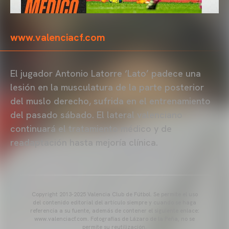
www.valenciacf.com
El jugador Antonio Latorre ‘Lato’ padece una
lesión en la musculatura de la parte posterior
del muslo derecho, sufrida en el entrenamiento
del pasado sábado. El lateral valenciano
continuará el tratamiento médico y de
readaptación hasta mejoría clínica.
Copyright 2013-2025 Valencia Club de Fútbol. Se permite el uso
del contenido editorial del artículo siempre y cuando se haga
referencia a su fuente, además de contener el siguiente enlace:
www.valenciacf.com. Fotografías de Lázaro de la Peña, no se
permite su reutilización.