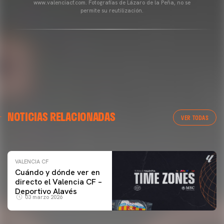
www.valenciacf.com. Fotografías de Lázaro de la Peña, no se
permite su reutilización.
VALENCIA CF
NOTICIAS RELACIONADAS
ENTRENAMIENTO DEL VALENCIA CF 04/03/26
VER TODAS
04 marzo 2026
VALENCIA CF
Cuándo y dónde ver en
directo el Valencia CF –
Deportivo Alavés
03 marzo 2026