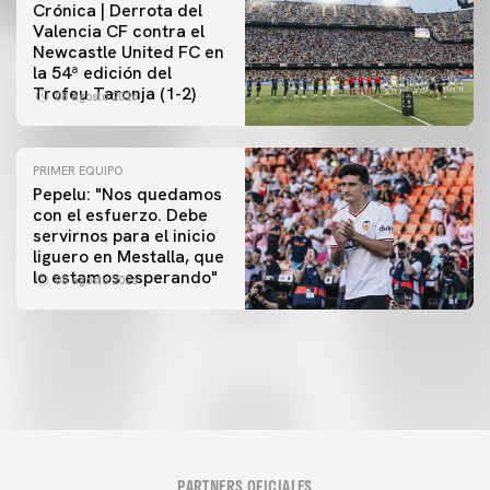
Crónica | Derrota del
Valencia CF contra el
Newcastle United FC en
la 54ª edición del
Trofeu Taronja (1-2)
08 agosto 2026
PRIMER EQUIPO
Pepelu: "Nos quedamos
con el esfuerzo. Debe
servirnos para el inicio
PRIMER EQUIPO
liguero en Mestalla, que
Las fotos del Valencia CF-Newcastle United FC
lo estamos esperando"
08 agosto 2026
08 agosto 2026
PARTNERS OFICIALES