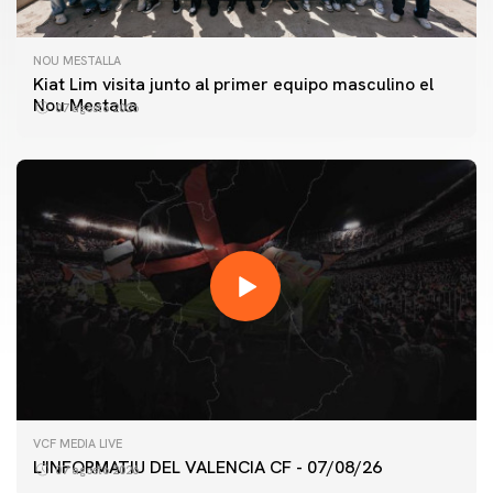
NOU MESTALLA
Kiat Lim visita junto al primer equipo masculino el
Nou Mestalla
07 agosto 2026
VCF MEDIA LIVE
L'INFORMATIU DEL VALENCIA CF - 07/08/26
07 agosto 2026