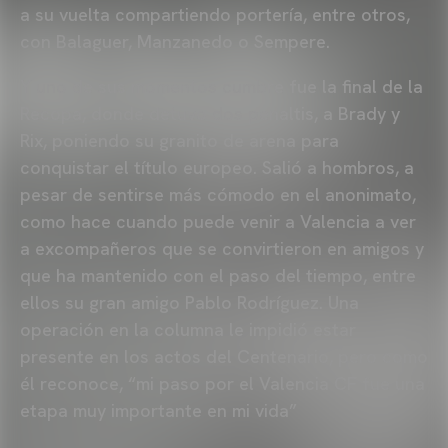
a su vuelta compartiendo portería, entre otros,
con Balaguer, Manzanedo o Sempere.
Y uno de sus momentos cumbre fue la final de la
Recopa, donde detuvo dos penaltis, a Brady y
Rix, poniendo su granito de arena para
conquistar el título europeo. Salió a hombros, a
pesar de sentirse más cómodo en el anonimato,
como hace cuando puede venir a Valencia a ver
a excompañeros que se convirtieron en amigos y
que ha mantenido con el paso del tiempo, entre
ellos su gran amigo Pablo Rodríguez. Una
operación en la columna le impidió estar
presente en los actos del Centenario, pero como
él reconoce, “mi paso por el Valencia CF fue una
etapa muy importante en mi vida”