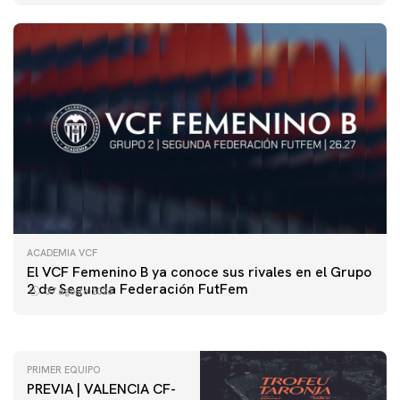
ACADEMIA VCF
PRIMER EQUIPO
El VCF Femenino B ya conoce sus rivales en el Grupo
ENTRENAMIENTO DEL VALENCIA CF 7/8/2026
2 de Segunda Federación FutFem
07 agosto 2026
07 agosto 2026
PRIMER EQUIPO
PREVIA | VALENCIA CF-