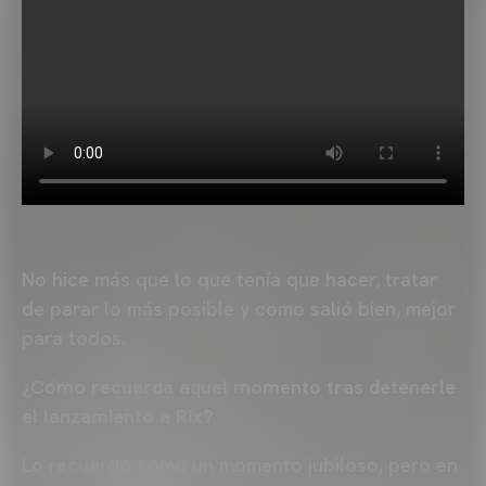
No hice más que lo que tenía que hacer, tratar
de parar lo más posible y como salió bien, mejor
para todos.
¿Cómo recuerda aquel momento tras detenerle
el lanzamiento a Rix?
Lo recuerdo como un momento jubiloso, pero en