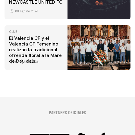
NEWCASTLE UNITED FC
08 agosto 2026
CLUB
El Valencia CF y el
Valencia CF Femenino
realizan la tradicional
ofrenda floral a la Mare
de Déu dels
07 agosto 2026
Desamparats
PARTNERS OFICIALES