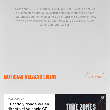
Copyright 2013-2025 Valencia Club de Fútbol. Se permite el uso
del contenido editorial del artículo siempre y cuando se haga
referencia a su fuente, además de contener el siguiente enlace:
www.valenciacf.com. Fotografías de Lázaro de la Peña, no se
permite su reutilización.
VALENCIA CF
NOTICIAS RELACIONADAS
ENTRENAMIENTO DEL VALENCIA CF 04/03/26
VER TODAS
04 marzo 2026
VALENCIA CF
Cuándo y dónde ver en
directo el Valencia CF –