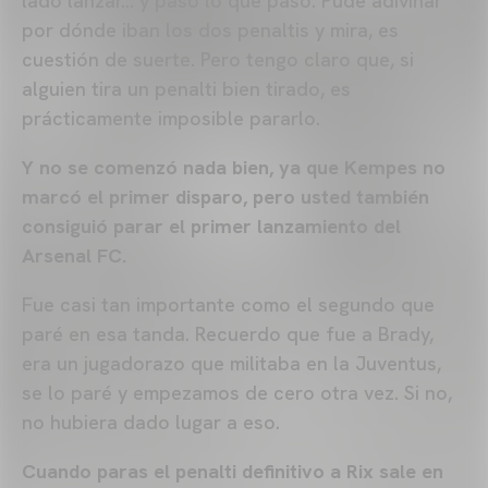
lado lanzar… y pasó lo que pasó. Pude adivinar
por dónde iban los dos penaltis y mira, es
cuestión de suerte. Pero tengo claro que, si
alguien tira un penalti bien tirado, es
prácticamente imposible pararlo.
Y no se comenzó nada bien, ya que Kempes no
marcó el primer disparo, pero usted también
consiguió parar el primer lanzamiento del
Arsenal FC.
Fue casi tan importante como el segundo que
paré en esa tanda. Recuerdo que fue a Brady,
era un jugadorazo que militaba en la Juventus,
se lo paré y empezamos de cero otra vez. Si no,
no hubiera dado lugar a eso.
Cuando paras el penalti definitivo a Rix sale en