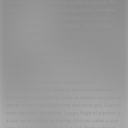
dos minutos fue agridulce, si ves la cara de Rix
llorando, era un muchacho muy joven, siempre
trato de empatizar y de ponerme en su lugar, y
ver por lo que estaba pasando… Pero estaba
alegre, porque lo habíamos conseguido y lo
celebramos como tenía que ser.
Durante los 120 minutos no hubo muchas
ocasiones, ¿cómo vivió bajo los palos esa tanda
de penaltis?
Cuando llegó tuve unos pensamientos
contradictorios. La semana anterior habíamos
entrenado los penaltis, todo el equipo se puso a
lanzar y creo que todos me metieron gol. Fueron
unos penaltis increíbles. Luego llega el partido y
a uno se le encoje la pierna, otro no sabe a qué