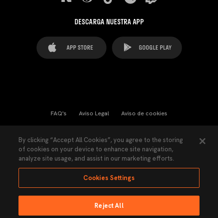
DESCARGA NUESTRA APP
FAQ's
Aviso Legal
Aviso de cookies
Cookies Settings
Contactos
Prensa
By clicking “Accept All Cookies”, you agree to the storing
of cookies on your device to enhance site navigation,
Ley Transparencia
Política de Privacidad
analyze site usage, and assist in our marketing efforts.
Accesibilidad
Cookies Settings
Reject All
Ninguna parte de esta página puede ser reproducida sin el permiso del Valencia