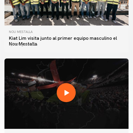
NOU MESTALLA
Kiat Lim visita junto al primer equipo masculino el
Nou Mestalla
07 agosto 2026