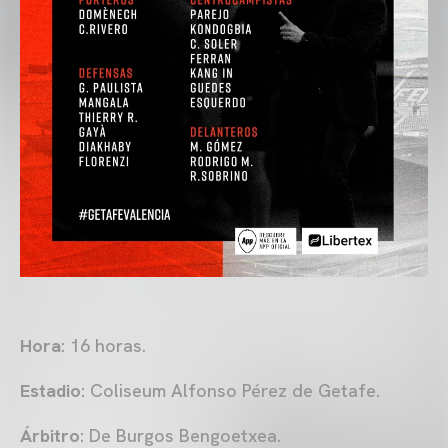
Hora
: 16 horas.
Estadio
: Coliseum Alfonso Pérez de Getafe.
Árbitro
: De Burgos Bengoetxea.