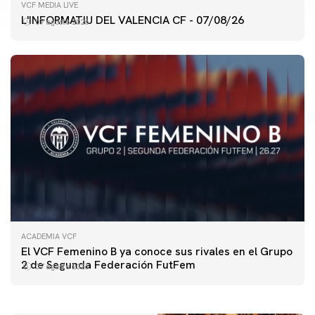
VCF MEDIA LIVE
L'INFORMATIU DEL VALENCIA CF - 07/08/26
07 agosto 2026
ACADEMIA VCF
PRIMER EQUIPO
El VCF Femenino B ya conoce sus rivales en el Grupo
ENTRENAMIENTO DEL VALENCIA CF 7/8/2026
2 de Segunda Federación FutFem
07 agosto 2026
07 agosto 2026