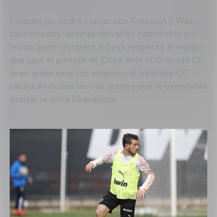
Celades no podrá contar con Coquelin y Wass,
sancionados, además de varios futbolistas por
lesión, pero recupera a Gayà respecto al equipo
que jugó el partido de Copa ante el Granada CF.
Sean quien sean los elegidos, el Valencia CF
saldrá en busca de tres puntos que le permitirían
asaltar la zona Champions.