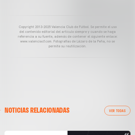
Copyright 2013-2025 Valencia Club de Fútbol. Se permite el uso
del contenido editorial del artículo siempre y cuando se haga
referencia a su fuente, además de contener el siguiente enlace:
www.valenciacf.com. Fotografías de Lázaro de la Peña, no se
permite su reutilización.
VALENCIA CF
NOTICIAS RELACIONADAS
ENTRENAMIENTO DEL VALENCIA CF 04/03/26
VER TODAS
04 marzo 2026