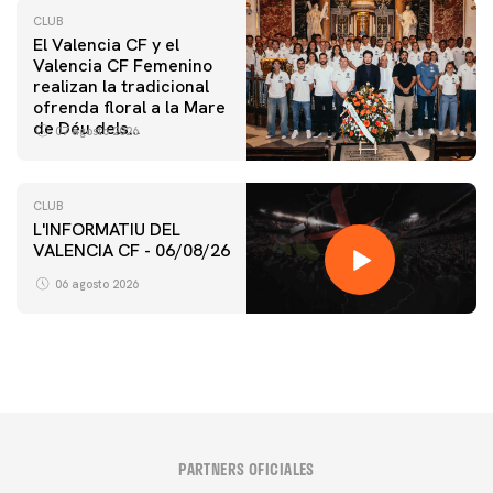
CLUB
El Valencia CF y el
Valencia CF Femenino
realizan la tradicional
ofrenda floral a la Mare
de Déu dels
07 agosto 2026
Desamparats
CLUB
L'INFORMATIU DEL
VALENCIA CF - 06/08/26
06 agosto 2026
PARTNERS OFICIALES