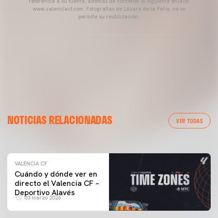
referencia a su fuente, además de contener el siguiente enlace:
www.valenciacf.com. Fotografías de Lázaro de la Peña, no se
permite su reutilización.
VALENCIA CF
NOTICIAS RELACIONADAS
ENTRENAMIENTO DEL VALENCIA CF 04/03/26
VER TODAS
04 marzo 2026
VALENCIA CF
Cuándo y dónde ver en
directo el Valencia CF –
Deportivo Alavés
03 marzo 2026