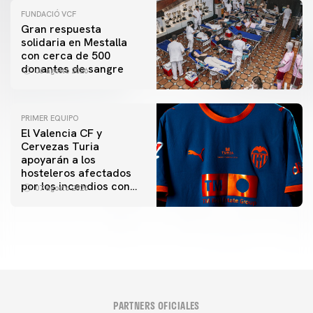
FUNDACIÓ VCF
Gran respuesta
solidaria en Mestalla
con cerca de 500
donantes de sangre
06 agosto 2026
PRIMER EQUIPO
El Valencia CF y
Cervezas Turia
apoyarán a los
hosteleros afectados
por los incendios con
07 agosto 2026
una iniciativa especial
en el Trofeu Taronja
PARTNERS OFICIALES