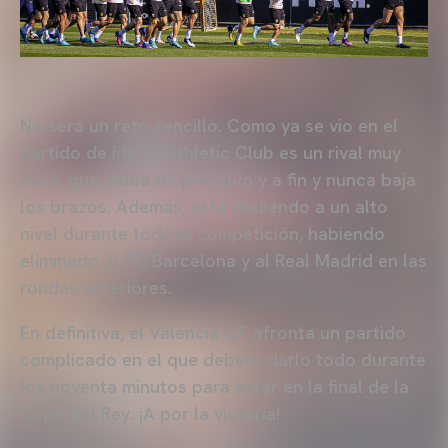
No será un reto sencillo. Como ya se vio en el
partido de ida, el Athletic Club es un rival muy
duro, que pelea de principio y a fin y nunca baja
los brazos. Además, está rindiendo a un alto
nivel durante toda la competición, habiendo
eliminado al FC Barcelona y al Real Madrid en las
rondas anteriores.
En definitiva, el Valencia CF afronta un partido
complicado en el que deberá darlo todo durante
los noventa minutos para estar en la final de la
Copa del Rey. ¡A por la victoria!