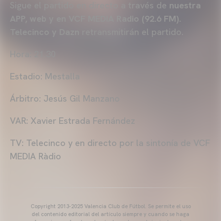
Sigue el partido en directo a través de
nuestra
APP, web y en VCF MEDIA Radio (92.6 FM).
Telecinco y Dazn
retransmitirán el partido.
Hora: 21.30
Estadio: Mestalla
Árbitro: Jesús Gil Manzano
VAR: Xavier Estrada Fernández
TV: Telecinco y en directo por la sintonía de VCF
MEDIA Ràdio
Copyright 2013-2025 Valencia Club de Fútbol. Se permite el uso
del contenido editorial del artículo siempre y cuando se haga