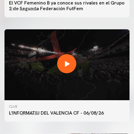
PRIMER EQUIPO
El VCF Femenino B ya conoce sus rivales en el Grupo
ENTRENAMIENTO DEL VALENCIA CF 7/8/2026
2 de Segunda Federación FutFem
07 agosto 2026
07 agosto 2026
PRIMER EQUIPO
CLUB
ENTRENAMIENTO DEL VALENCIA CF 6/8/2026
L'INFORMATIU DEL VALENCIA CF - 06/08/26
06 agosto 2026
06 agosto 2026