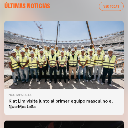
ÚLTIMAS NOTICIAS
VER TODAS
NOU MESTALLA
Kiat Lim visita junto al primer equipo masculino el
Nou Mestalla
07 agosto 2026