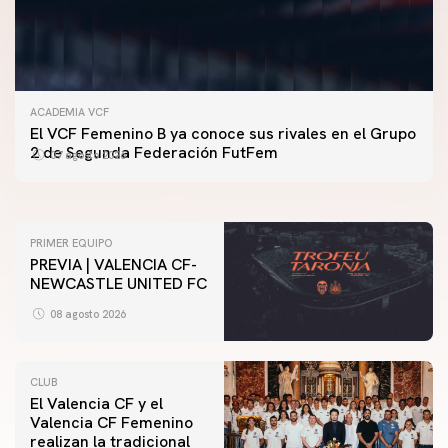
ACADEMIA VCF
PRIMER EQUIPO
El VCF Femenino B ya conoce sus rivales en el Grupo
ENTRENAMIENTO DEL VALENCIA CF 7/8/2026
2 de Segunda Federación FutFem
07 agosto 2026
07 agosto 2026
PRIMER EQUIPO
PREVIA | VALENCIA CF-
NEWCASTLE UNITED FC
08 agosto 2026
CLUB
El Valencia CF y el
Valencia CF Femenino
realizan la tradicional