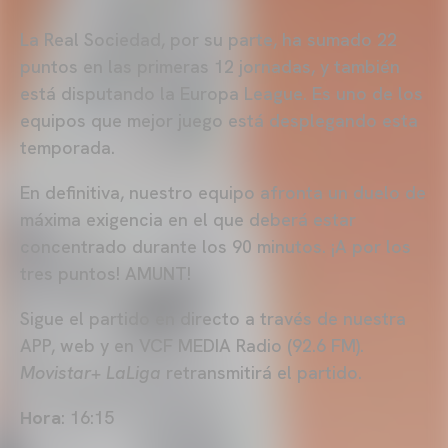
La Real Sociedad, por su parte, ha sumado 22
puntos en las primeras 12 jornadas, y también
está disputando la Europa League. Es uno de los
equipos que mejor juego está desplegando esta
temporada.
En definitiva, nuestro equipo afronta un duelo de
máxima exigencia en el que deberá estar
concentrado durante los 90 minutos. ¡A por los
tres puntos! AMUNT!
Sigue el partido en directo a través de nuestra
APP, web y en VCF MEDIA Radio (92.6 FM).
Movistar+ LaLiga
retransmitirá el partido.
Hora
: 16:15