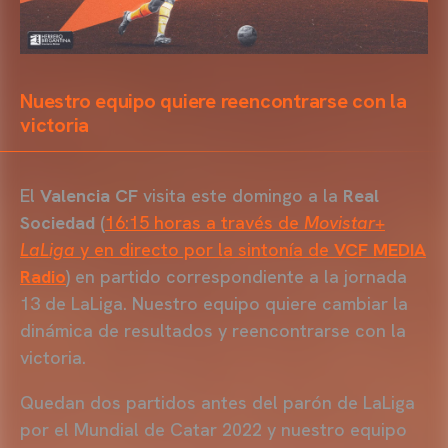
Nuestro equipo quiere reencontrarse con la
victoria
El
Valencia CF
visita este domingo a la
Real
Sociedad
(
16:15 horas a través de
Movistar+
LaLiga
y en directo por la sintonía de
VCF MEDIA
Radio
) en partido correspondiente a la jornada
13 de LaLiga. Nuestro equipo quiere cambiar la
dinámica de resultados y reencontrarse con la
victoria.
Quedan dos partidos antes del parón de LaLiga
por el Mundial de Catar 2022 y nuestro equipo