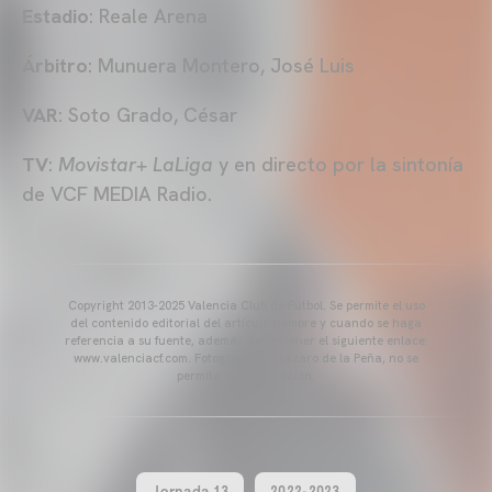
Estadio
: Reale Arena
Árbitro
: Munuera Montero, José Luis
VAR
: Soto Grado, César
TV
:
Movistar+ LaLiga
y en directo por la sintonía
de VCF MEDIA Radio.
Copyright 2013-2025 Valencia Club de Fútbol. Se permite el uso
del contenido editorial del artículo siempre y cuando se haga
referencia a su fuente, además de contener el siguiente enlace:
www.valenciacf.com. Fotografías de Lázaro de la Peña, no se
permite su reutilización.
Jornada 13
2022-2023