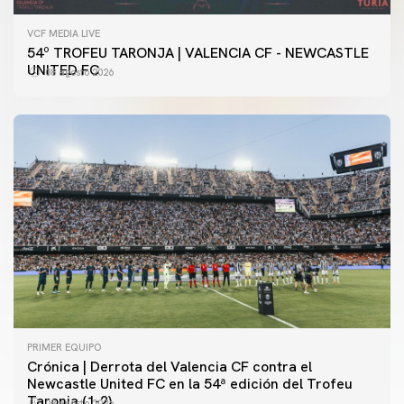
VCF MEDIA LIVE
54º TROFEU TARONJA | VALENCIA CF - NEWCASTLE
UNITED FC
08 agosto 2026
PRIMER EQUIPO
Crónica | Derrota del Valencia CF contra el
Newcastle United FC en la 54ª edición del Trofeu
Taronja (1-2)
08 agosto 2026