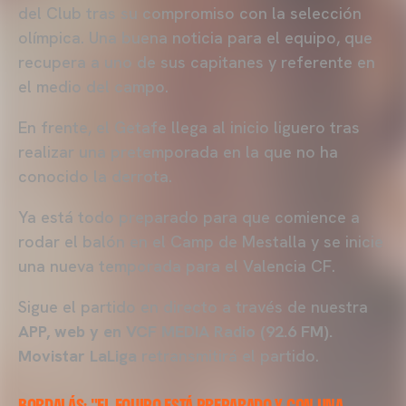
del Club tras su compromiso con la selección
olímpica. Una buena noticia para el equipo, que
recupera a uno de sus capitanes y referente en
el medio del campo.
En frente, el Getafe llega al inicio liguero tras
realizar una pretemporada en la que no ha
conocido la derrota.
Ya está todo preparado para que comience a
rodar el balón en el Camp de Mestalla y se inicie
una nueva temporada para el Valencia CF.
Sigue el partido en directo a través de nuestra
APP, web y en VCF MEDIA Radio (92.6 FM).
Movistar LaLiga
retransmitirá el partido.
BORDALÁS: "EL EQUIPO ESTÁ PREPARADO Y CON UNA