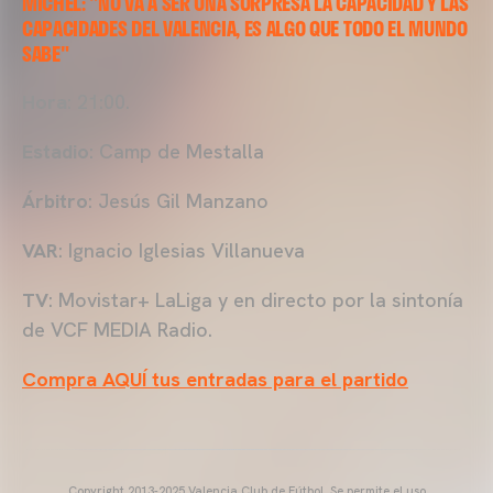
MÍCHEL: "NO VA A SER UNA SORPRESA LA CAPACIDAD Y LAS
CAPACIDADES DEL VALENCIA, ES ALGO QUE TODO EL MUNDO
SABE"
Hora
: 21:00.
Estadio
: Camp de Mestalla
Árbitro
: Jesús Gil Manzano
VAR
: Ignacio Iglesias Villanueva
TV
: Movistar+ LaLiga y en directo por la sintonía
de VCF MEDIA Radio.
Compra AQUÍ tus entradas para el partido
Copyright 2013-2025 Valencia Club de Fútbol. Se permite el uso