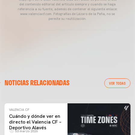
del contenido editorial del artículo siempre y cuando se haga
referencia a su fuente, además de contener el siguiente enlace:
www.valenciacf.com. Fotografías de Lázaro de la Peña, no se
permite su reutilización.
VALENCIA CF
NOTICIAS RELACIONADAS
ENTRENAMIENTO DEL VALENCIA CF 04/03/26
VER TODAS
04 marzo 2026
VALENCIA CF
Cuándo y dónde ver en
directo el Valencia CF –
Deportivo Alavés
03 marzo 2026