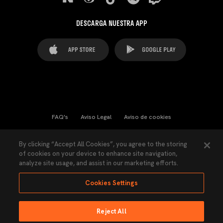
DESCARGA NUESTRA APP
FAQ's
Aviso Legal
Aviso de cookies
Cookies Settings
Contactos
Prensa
By clicking “Accept All Cookies”, you agree to the storing
of cookies on your device to enhance site navigation,
Ley Transparencia
Política de Privacidad
analyze site usage, and assist in our marketing efforts.
Accesibilidad
Cookies Settings
Reject All
Ninguna parte de esta página puede ser reproducida sin el permiso del Valencia