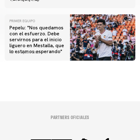
PRIMER EQUIPO
Pepelu: "Nos quedamos
con el esfuerzo. Debe
servirnos para el inicio
PRIMER EQUIPO
liguero en Mestalla, que
Las fotos del Valencia CF-Newcastle United FC
PRIMER EQUIPO
lo estamos esperando"
08 agosto 2026
MESTALLA 📍
08 agosto 2026
08 agosto 2026
PARTNERS OFICIALES