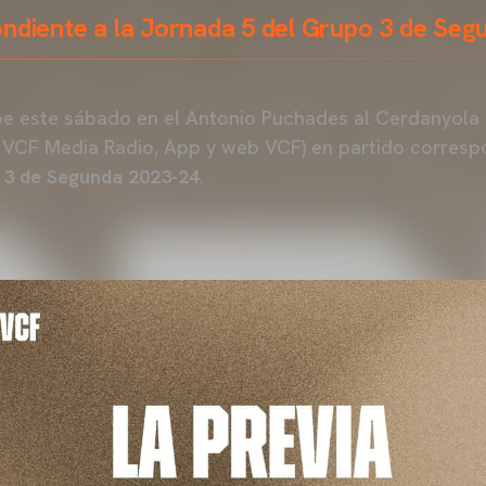
ondiente a la Jornada 5 del Grupo 3 de Se
e este sábado en el Antonio Puchades al Cerdanyola d
 VCF Media Radio, App y web VCF) en partido correspo
 3 de Segunda 2023-24
.