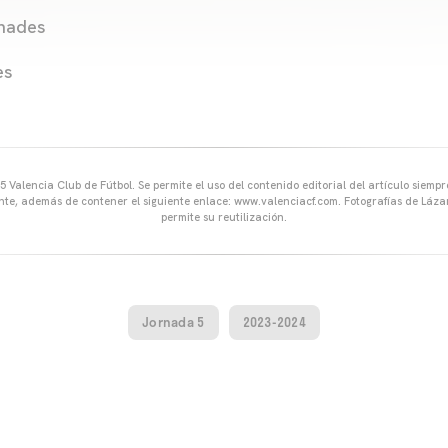
hades
es
 Valencia Club de Fútbol. Se permite el uso del contenido editorial del artículo siem
ente, además de contener el siguiente enlace: www.valenciacf.com. Fotografías de Lázar
permite su reutilización.
Jornada 5
2023-2024