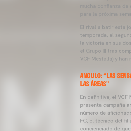
mucha confianza de c
para la próxima se
El rival a batir esta
temporada, el segund
la victoria en sus do
el Grupo III tras co
VCF Mestalla) y han 
ANGULO: “LAS SENS
LAS ÁREAS”
En definitiva, el VCF
presenta campaña an
número de aficionado
FC, el técnico del fil
concienciado de que