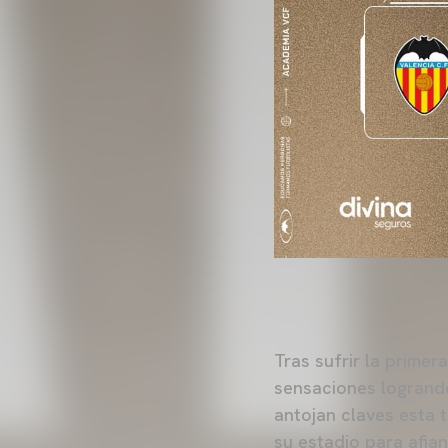
Tras sufrir la primer
sensaciones logrando
antojan claves esta 
su estadio para afia