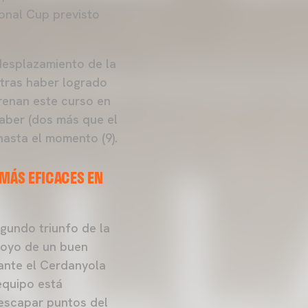
ional Cup previsto
 desplazamiento de la
 tras haber logrado
trenan este curso en
haber (dos más que el
asta el momento (9).
MÁS EFICACES EN
egundo triunfo de la
poyo de un buen
 ante el Cerdanyola
 equipo está
escapar puntos del