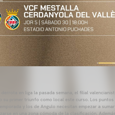
a derrota en liga la pasada semana, el filial valenciani
 su primer triunfo como local este curso. Los puntos
temporada y los de Angulo necesitan empezar a sumar 
nzarse en una zona cómoda de la clasificación. Además,