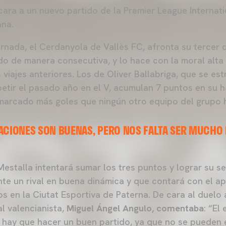
ara a un nuevo partido de la Premier League Internat
mana.
 jornada, el Cerdanyola de Vallès FC, afronta su tercer
o de manera consecutiva, y lo hace con la moral alta
s viajes anteriores. Los de Oliver Ballabriga, que se es
mpetir el pasado año en el V, acumulan 7 puntos en su 
marcado más goles que ningún otro equipo del grupo h
ACIONES SON BUENAS, PERO NOS FALTA SER MUCHO 
 Mestalla intentará sumar los tres puntos y lograr su s
te un rival en buena dinámica y que contará con el a
s en la Ciutat Esportiva de Paterna. De cara al duelo
ial valencianista,
Miguel Ángel Angulo, comentaba
: “El
 hay que hacer un buen partido, ya que no se pueden 