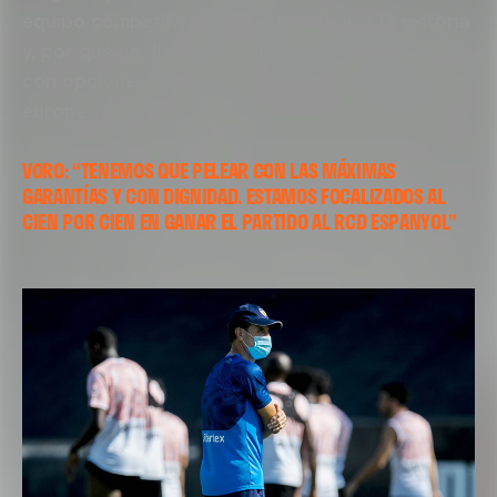
equipo competitivo dispuesto a lograr la victoria
y, por qué no, llegar a la última jornada de LaLiga
con opciones de asaltar una de las plazas
europeas.
VORO: “TENEMOS QUE PELEAR CON LAS MÁXIMAS
GARANTÍAS Y CON DIGNIDAD. ESTAMOS FOCALIZADOS AL
CIEN POR CIEN EN GANAR EL PARTIDO AL RCD ESPANYOL”