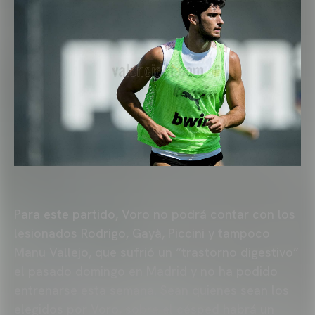
Para este partido, Voro no podrá contar con los
lesionados Rodrigo, Gayà, Piccini y tampoco
Manu Vallejo, que sufrió un “trastorno digestivo”
el pasado domingo en Madrid y no ha podido
entrenarse esta semana. Sean quienes sean los
elegidos por Voro, sobre el césped habrá un