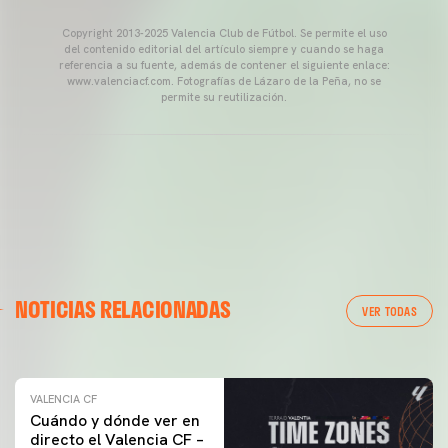
Copyright 2013-2025 Valencia Club de Fútbol. Se permite el uso
del contenido editorial del artículo siempre y cuando se haga
referencia a su fuente, además de contener el siguiente enlace:
www.valenciacf.com. Fotografías de Lázaro de la Peña, no se
permite su reutilización.
VALENCIA CF
NOTICIAS RELACIONADAS
ENTRENAMIENTO DEL VALENCIA CF 04/03/26
VER TODAS
04 marzo 2026
VALENCIA CF
Cuándo y dónde ver en
directo el Valencia CF –