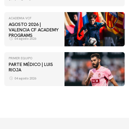
ACADEMIA VCF
AGOSTO 2026 |
VALENCIA CF ACADEMY
PROGRAMS
04 agosto 2026
PRIMER EQUIPO
PARTE MÉDICO | LUIS
VCF FEMENINO
RIOJA
ENTRENAMIENTO DEL VALENCIA CF FEMENINO
(04/08/26)
04 agosto 2026
04 agosto 2026