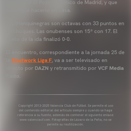
Alhama CF El Pozo y Atlético de Madrid, y que
mejor que hacerlo en casa.
Las blanquinegras son octavas con 33 puntos en
24 choques. Las onubenses son 15ª con 17. El
duelo de la ida finalizó 0-0.
El encuentro, correspondiente a la jornada 25 de
la
Finetwork Liga F
, va a ser televisado en
directo por
DAZN
y retransmitido por
VCF Media
Radio
.
Copyright 2013-2025 Valencia Club de Fútbol. Se permite el uso
del contenido editorial del artículo siempre y cuando se haga
referencia a su fuente, además de contener el siguiente enlace:
www.valenciacf.com. Fotografías de Lázaro de la Peña, no se
permite su reutilización.