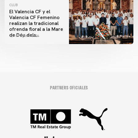
CLUB
El Valencia CF y el
Valencia CF Femenino
realizan la tradicional
ofrenda floral a la Mare
de Déu dels
07 agosto 2026
Desamparats
PARTNERS OFICIALES