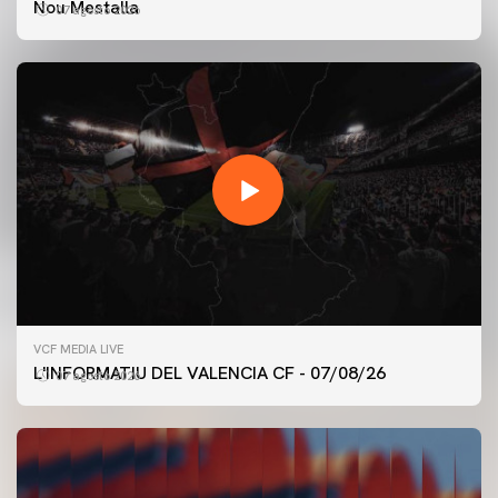
Nou Mestalla
07 agosto 2026
VCF MEDIA LIVE
L'INFORMATIU DEL VALENCIA CF - 07/08/26
07 agosto 2026