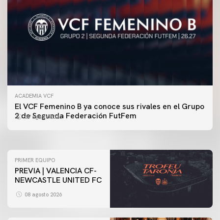
ACADEMIA VCF
PRIMER EQUIPO
El VCF Femenino B ya conoce sus rivales en el Grupo
ENTRENAMIENTO DEL VALENCIA CF 7/8/2026
2 de Segunda Federación FutFem
07 agosto 2026
07 agosto 2026
PRIMER EQUIPO
PREVIA | VALENCIA CF-
NEWCASTLE UNITED FC
08 agosto 2026