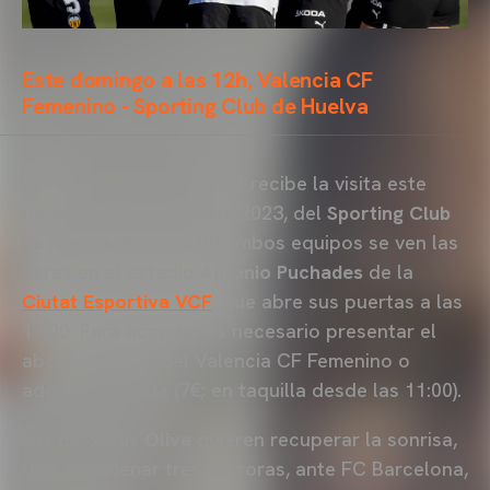
Este domingo a las 12h, Valencia CF
Femenino - Sporting Club de Huelva
El
Valencia CF Femenino
recibe la visita este
domingo, 16 de abril de 2023, del
Sporting Club
de Huelva
. A las 12:00 ambos equipos se ven las
caras en el estadio
Antonio Puchades
de la
Ciutat Esportiva VCF
, que abre sus puertas a las
11:00. Para acceder es necesario presentar el
abono 2022.23 del Valencia CF Femenino o
adquirir entrada (7€; en taquilla desde las 11:00).
Las de
Jesús Oliva
quieren recuperar la sonrisa,
tras encadenar tres derroras, ante FC Barcelona,