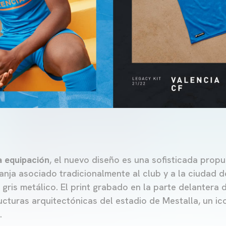
a equipación
, el nuevo diseño es una sofisticada prop
anja asociado tradicionalmente al club y a la ciudad d
gris metálico. El print grabado en la parte delantera 
ucturas arquitectónicas del estadio de Mestalla, un ic
.