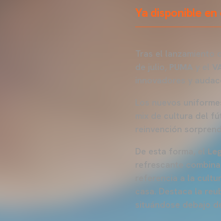
Ya disponible en 
Tras el lanzamiento 
de julio,
PUMA
y el
V
innovadores y audac
Los nuevos uniformes
mix de cultura del fú
reinvención sorprend
De esta forma, el
Leg
refrescante combina
referencia a la cult
casa. Destaca la reu
situándose debajo de