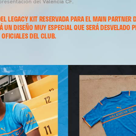
presentación del
Valencia CF.
DEL LEGACY KIT RESERVADA PARA EL MAIN PARTNER 
Á UN DISEÑO MUY ESPECIAL QUE SERÁ DESVELADO 
 OFICIALES DEL CLUB.