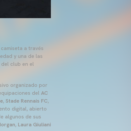
 camiseta a través
vedad y una de las
del club en el
usivo organizado por
 equipaciones del
AC
le
,
Stade Rennais FC
,
nto digital, abierto
de algunos de sus
Morgan
,
Laura Giuliani