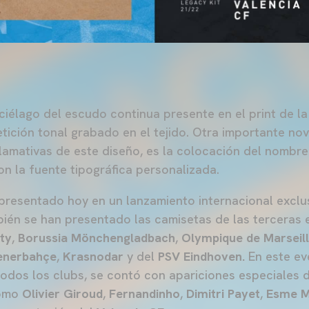
rciélago del escudo continua presente en el print de la
etición tonal grabado en el tejido. Otra importante no
llamativas de este diseño, es la colocación del nombre 
on la fuente tipográfica personalizada.
 presentado hoy en un lanzamiento internacional excl
mbién se han presentado las camisetas de las terceras
ty
,
Borussia Mönchengladbach
,
Olympique de Marseil
enerbahçe
,
Krasnodar
y del
PSV Eindhoven.
En este eve
todos los clubs, se contó con apariciones especiales 
como
Olivier Giroud
,
Fernandinho
,
Dimitri Payet
,
Esme 