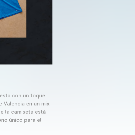
uesta con un toque
e Valencia en un mix
de la camiseta está
ono único para el