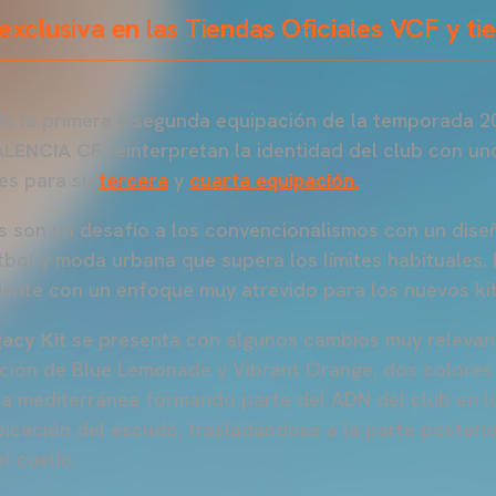
exclusiva en las Tiendas Oficiales VCF y tie
de la primera y segunda equipación de la temporada 2
ALENCIA CF
reinterpretan la identidad del club con un
es para su
tercera
y
cuarta equipación.
 son un desafío a los convencionalismos con un dise
tbol y moda urbana que supera los límites habituales. 
ente con un enfoque muy atrevido para los nuevos kit
acy Kit
se presenta con algunos cambios muy relevan
ción de Blue Lemonade y Vibrant Orange, dos colores
ura mediterránea formando parte del ADN del club en lo
bicación del escudo, trasladándose a la parte posterio
l cuello.