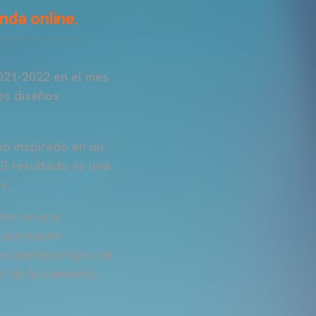
nda online.
021-2022 en el mes
os diseños
ño inspirado en un
El resultado es una
s.
tes en una
 que hacen
s partidos lejos de
r de la camiseta,