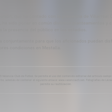
eunión, que ha contado con la presencia de Villarreal 
, ha sido poner en común distintos planteamientos y 
a la presencia del público en los estadios.
ja conjuntamente para que los aficionados puedan disf
ores condiciones en Mestalla.
 Valencia Club de Fútbol. Se permite el uso del contenido editorial del artículo siem
ente, además de contener el siguiente enlace: www.valenciacf.com. Fotografías de Lázar
permite su reutilización.