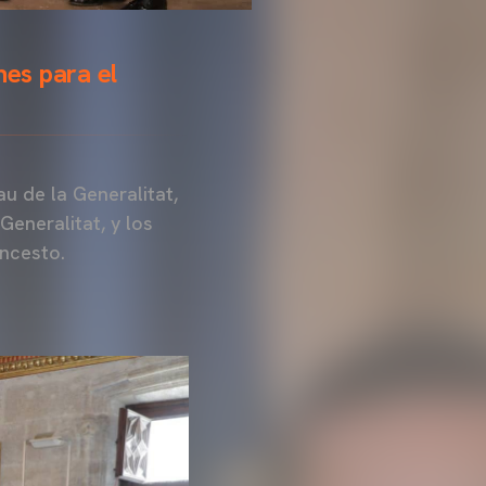
nes para el
au de la Generalitat,
eneralitat, y los
oncesto.