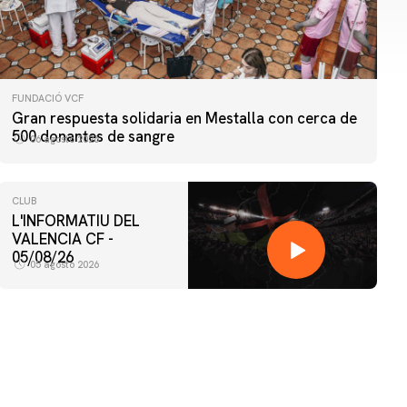
FUNDACIÓ VCF
Gran respuesta solidaria en Mestalla con cerca de
500 donantes de sangre
06 agosto 2026
CLUB
L'INFORMATIU DEL
VALENCIA CF -
05/08/26
05 agosto 2026