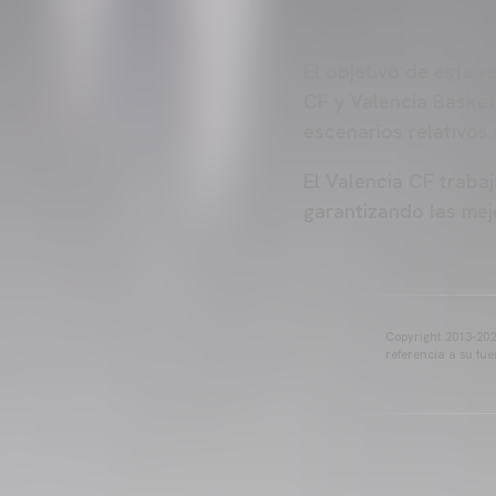
El objetivo de esta r
CF y Valencia Basket
escenarios relativos 
El Valencia CF traba
garantizando las mej
Copyright 2013-2025
referencia a su fu