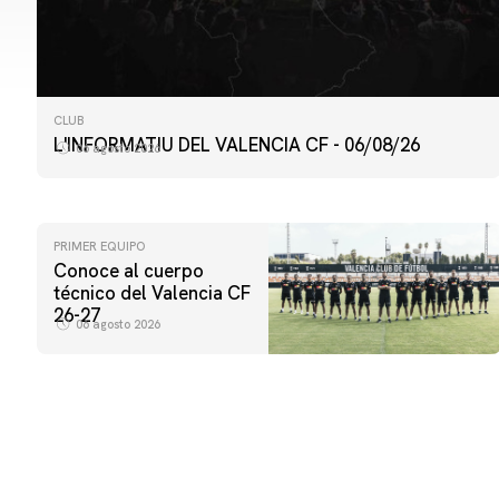
CLUB
L'INFORMATIU DEL VALENCIA CF - 06/08/26
06 agosto 2026
PRIMER EQUIPO
Conoce al cuerpo
técnico del Valencia CF
26-27
06 agosto 2026