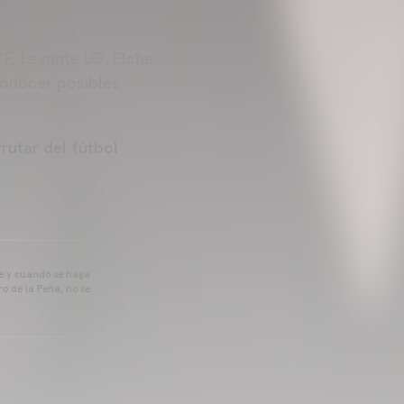
CF, Levante UD, Elche
conocer posibles
rutar del fútbol
pre y cuando se haga
o de la Peña, no se