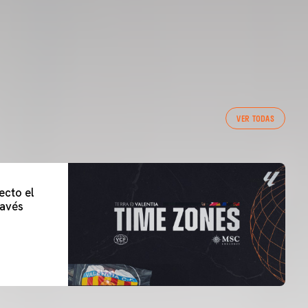
VER TODAS
ecto el
lavés