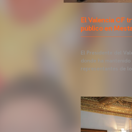
El Valencia CF t
público en Mesta
El Presidente del Val
donde ha mantenido u
representantes de lo