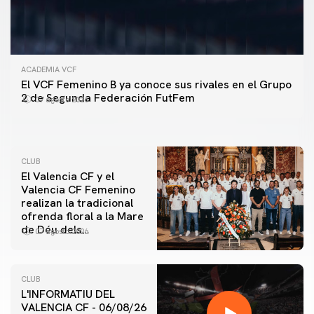
ACADEMIA VCF
PRIMER EQUIPO
El VCF Femenino B ya conoce sus rivales en el Grupo
ENTRENAMIENTO DEL VALENCIA CF 7/8/2026
2 de Segunda Federación FutFem
07 agosto 2026
07 agosto 2026
CLUB
El Valencia CF y el
Valencia CF Femenino
realizan la tradicional
ofrenda floral a la Mare
de Déu dels
07 agosto 2026
Desamparats
CLUB
L'INFORMATIU DEL
VALENCIA CF - 06/08/26