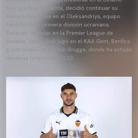
Kiev y, posteriormente, decidió continuar su
carrera deportiva en el Oleksandriya, equipo
también de la primera división ucraniana.
Después de estar en la Premier League de
Ucrania, Yaremchuk jugó en el KAA Gent, Benfica
y, por último, en el Club Brugge, donde ha estado
desde la temporada 22.23.