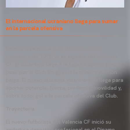
El internacional ucraniano llega para sumar
en la parcela ofensiva
Roman Yaremchuk
(Lviv, Ucrania – 27 de
noviembre de 1995) ya es jugador del Valencia
CF. El delantero llega a la Liga EA Sports tras su
paso por el Club Brugge de la primera división
belga. El nuevo atacante valencianista llega para
aportar potencia, fuerza, presencia, movilidad y,
sobre todo, gol a la parcela ofensiva del Club.
Trayectoria
El nuevo futbolista del Valencia CF inició su
andadura deportiva profesional en el Dinamo