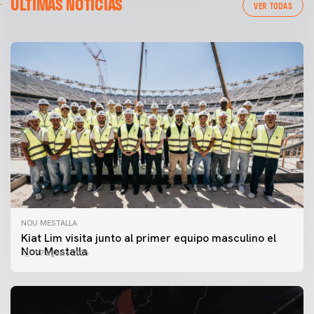
ÚLTIMAS NOTICIAS
VER TODAS
NOU MESTALLA
Kiat Lim visita junto al primer equipo masculino el
Nou Mestalla
07 agosto 2026