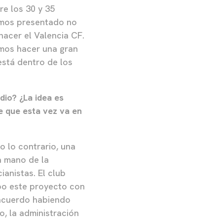
re los 30 y 35
hemos presentado no
hacer el Valencia CF.
emos hacer una gran
está dentro de los
dio? ¿La idea es
de que esta vez va en
o lo contrario, una
a mano de la
ianistas. El club
bo este proyecto con
n acuerdo habiendo
o, la administración