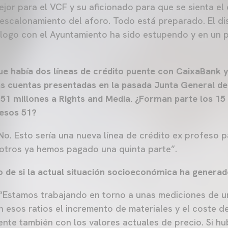
jor para el VCF y su aficionado para que se sienta el 
 escalonamiento del aforo. Todo está preparado. El d
iálogo con el Ayuntamiento ha sido estupendo y en un
 había dos líneas de crédito puente con CaixaBank y 
as cuentas presentadas en la pasada Junta General de 
 51 millones a Rights and Media. ¿Forman parte los 15 
 esos 51?
o. Esto sería una nueva línea de crédito ex profeso p
 otros ya hemos pagado una quinta parte”.
o de si la actual situación socioeconómica ha genera
“Estamos trabajando en torno a unas mediciones de u
 esos ratios el incremento de materiales y el coste de
nte también con los valores actuales de precio. Si hu