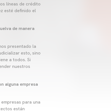
os líneas de crédito
z esté definido el
esuelva de manera
mos presentado la
icializar esto, sino
iene a todos. Si
ender nuestros
con alguna empresa
s empresas para una
tectos están