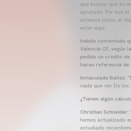
que buscar qué es me
apretado. Por eso el
estamos listos, el d
estar aquí.
Habéis comentado que
Valencia CF, según l
pedido un crédito de
haces referencia de
Inmaculada Ibáñez:
“N
nada que ver. De los
¿Tienen algún cálcul
Christian Schneider:
hemos actualizado en
estudiado recienteme