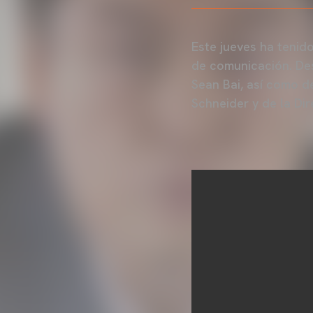
Este jueves ha tenid
de comunicación. Des
Sean Bai, así como d
Schneider y de la Dir