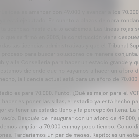
“La idea es arrancar con 49.000 y avanzar a los 70.00
 ya está ejecutado. En cuanto a plazos de obra rondan
a licencias hasta que lo acabemos. Las líneas rojas 
o que se firmó en 2005, la construcción viene después
as las licencias administrativas y que el Tribunal Sup
n proceso para buscar soluciones de manera conjunta.
ub y a la Conselleria para hacer un estadio grande y q
 estamos diciendo que no vayamos a hacer un aforo d
hecho, la licencia actual está para un aforo de 70.000.
stadio es para 70.000. Punto. ¿Qué es mejor para el V
hacer es poner las sillas, el estadio ya está hecho pa
or es tener un estadio lleno y la percepción llena. La
 vacío. Después de inaugurar con un aforo de 49.000,
emos ampliar a 70.000 en muy poco tiempo. Como di
iones. Tardaríamos un par de meses. Repito: es un esta