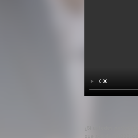
¿Si ustedes parten d
que ser de 70.000, 