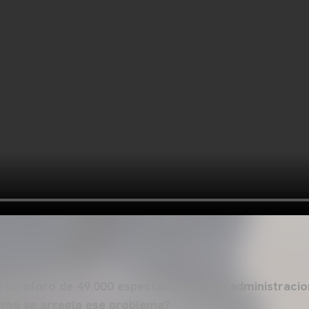
e un aforo de 49.000 espectadores y las administracio
cómo se arregla ese problema?