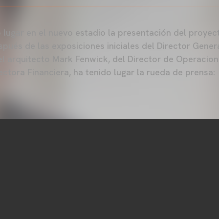
o lugar en el nuevo estadio la presentación del proyec
pués de las exposiciones iniciales del Director Genera
el arquitecto Mark Fenwick, del Director de Operacion
ectora Financiera, ha tenido lugar la rueda de prensa: