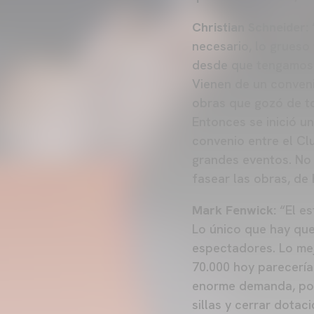
Christian Schneider:
necesario, lo grueso
desde que tengamos l
Vienen de un conveni
obras que gozó de tod
Entonces se inició u
convenio entre el Cl
grandes eventos. No
fasear las obras, de 
Mark Fenwick:
“El e
Lo único que hay que 
espectadores. Lo mej
70.000 hoy parecería
enorme demanda, pod
sillas y cerrar dotac