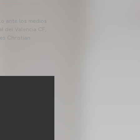
to ante los medios
l del Valencia CF,
es Christian